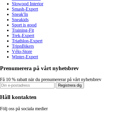
Slowood Interior
Smash-Expert
Sneak'In
Sneakids
Sport is good
Training-Fit
Trek-Expert
Triathlon-Expert
TripnBikers
Vélo-Store
Winter-Expert
Prenumerera på vårt nyhetsbrev
Få 10 % rabatt när du prenumererar på vårt nyhetsbrev
Registrera dig
Håll kontakten
Följ oss på sociala medier