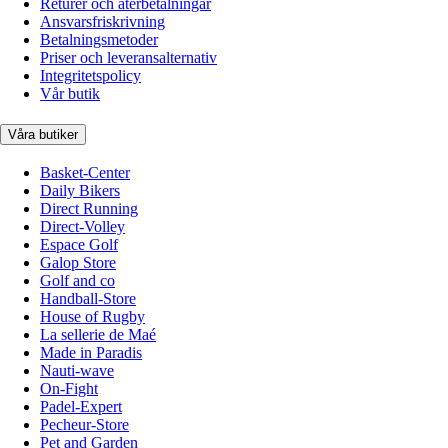
Returer och återbetalningar
Ansvarsfriskrivning
Betalningsmetoder
Priser och leveransalternativ
Integritetspolicy
Vår butik
Våra butiker
Basket-Center
Daily Bikers
Direct Running
Direct-Volley
Espace Golf
Galop Store
Golf and co
Handball-Store
House of Rugby
La sellerie de Maé
Made in Paradis
Nauti-wave
On-Fight
Padel-Expert
Pecheur-Store
Pet and Garden