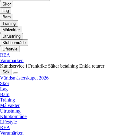
Skor
Lag
Barn
Träning
Målvakter
Utrustning
Klubbområde
Lifestyle
REA
Varumärken
Kundservice i Frankrike
Säker betalning
Enkla returer
Sök
Världsmästerskapet 2026
Skor
Lag
Barn
Träning
Målvakter
Utrustning
Klubbområde
Lifestyle
REA
Varumärken