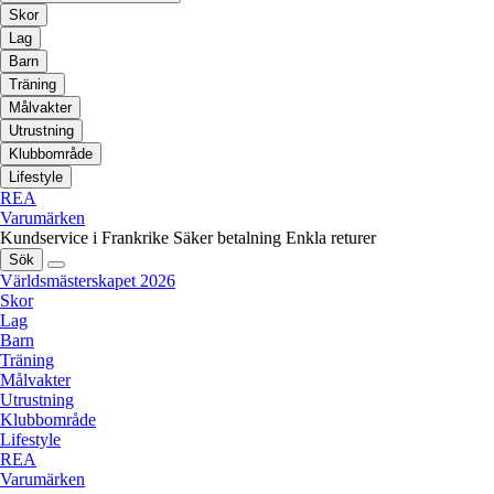
Skor
Lag
Barn
Träning
Målvakter
Utrustning
Klubbområde
Lifestyle
REA
Varumärken
Kundservice i Frankrike
Säker betalning
Enkla returer
Sök
Världsmästerskapet 2026
Skor
Lag
Barn
Träning
Målvakter
Utrustning
Klubbområde
Lifestyle
REA
Varumärken