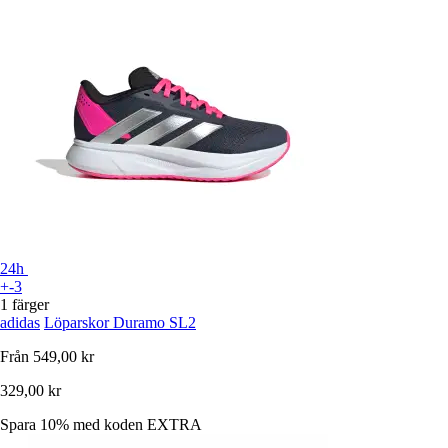
24h
+-3
1 färger
adidas
Löparskor Duramo SL2
Från
549,00 kr
329,00 kr
Spara 10%
med koden
EXTRA