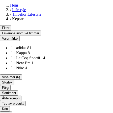
Hem
/
Lifestyle
/
Tillbehör Lifestyle
/
Kepsar
Filter
Leverans inom 24 timmar
Varumärke
adidas
81
Kappa
8
Le Coq Sportif
14
New Era
1
Nike
41
Visa mer
(6)
Storlek
Färg
Sortiment
Åldersgrupp
Typ av produkt
Kön