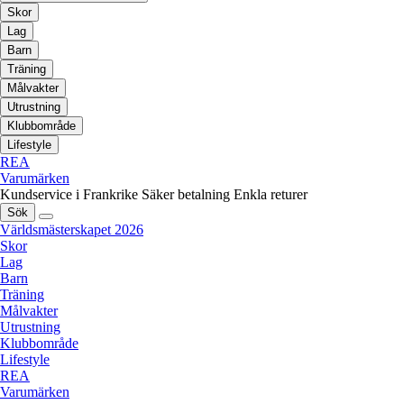
Skor
Lag
Barn
Träning
Målvakter
Utrustning
Klubbområde
Lifestyle
REA
Varumärken
Kundservice i Frankrike
Säker betalning
Enkla returer
Sök
Världsmästerskapet 2026
Skor
Lag
Barn
Träning
Målvakter
Utrustning
Klubbområde
Lifestyle
REA
Varumärken