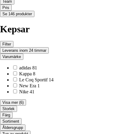
Team
Pris
Se 146 produkter
Kepsar
Filter
Leverans inom 24 timmar
Varumärke
adidas
81
Kappa
8
Le Coq Sportif
14
New Era
1
Nike
41
Visa mer
(6)
Storlek
Färg
Sortiment
Åldersgrupp
Typ av produkt