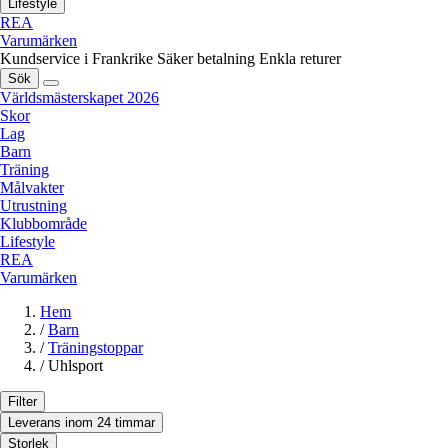
Lifestyle
REA
Varumärken
Kundservice i Frankrike
Säker betalning
Enkla returer
Sök
Världsmästerskapet 2026
Skor
Lag
Barn
Träning
Målvakter
Utrustning
Klubbområde
Lifestyle
REA
Varumärken
Hem
/
Barn
/
Träningstoppar
/
Uhlsport
Filter
Leverans inom 24 timmar
Storlek