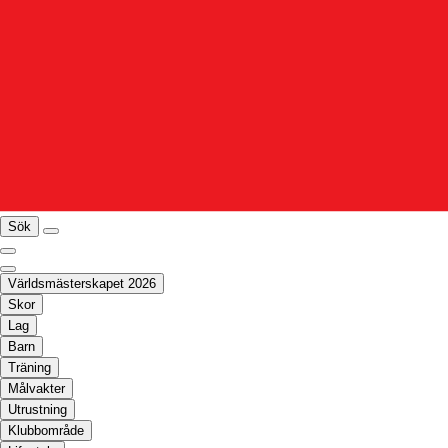
Sök
Världsmästerskapet 2026
Skor
Lag
Barn
Träning
Målvakter
Utrustning
Klubbområde