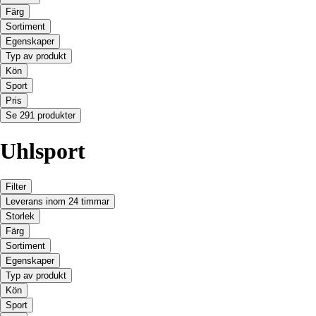
Färg
Sortiment
Egenskaper
Typ av produkt
Kön
Sport
Pris
Se 291 produkter
Uhlsport
Filter
Leverans inom 24 timmar
Storlek
Färg
Sortiment
Egenskaper
Typ av produkt
Kön
Sport