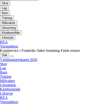
Skor
Lag
Barn
Träning
Målvakter
Utrustning
Klubbområde
Lifestyle
REA
Varumärken
Kundservice i Frankrike
Säker betalning
Enkla returer
Sök
Världsmästerskapet 2026
Skor
Lag
Barn
Träning
Målvakter
Utrustning
Klubbområde
Lifestyle
REA
Varumärken