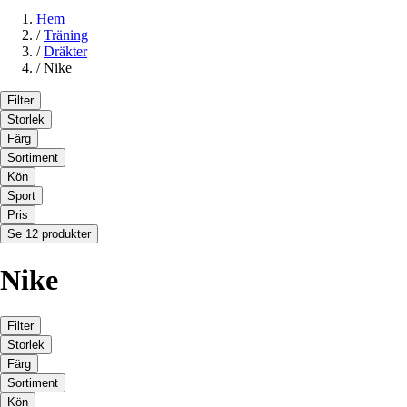
Hem
/
Träning
/
Dräkter
/
Nike
Filter
Storlek
Färg
Sortiment
Kön
Sport
Pris
Se 12 produkter
Nike
Filter
Storlek
Färg
Sortiment
Kön