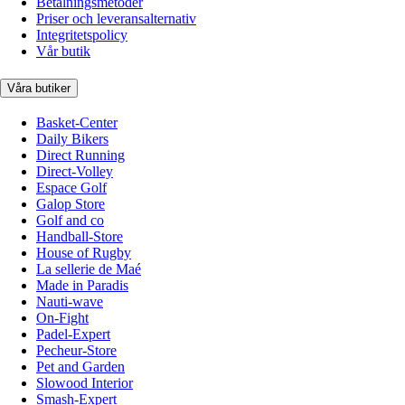
Betalningsmetoder
Priser och leveransalternativ
Integritetspolicy
Vår butik
Våra butiker
Basket-Center
Daily Bikers
Direct Running
Direct-Volley
Espace Golf
Galop Store
Golf and co
Handball-Store
House of Rugby
La sellerie de Maé
Made in Paradis
Nauti-wave
On-Fight
Padel-Expert
Pecheur-Store
Pet and Garden
Slowood Interior
Smash-Expert