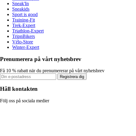
Sneak'In
Sneakids
Sport is good
Training-Fit
Trek-Expert
Triathlon-Expert
TripnBikers
Vélo-Store
Winter-Expert
Prenumerera på vårt nyhetsbrev
Få 10 % rabatt när du prenumererar på vårt nyhetsbrev
Registrera dig
Håll kontakten
Följ oss på sociala medier