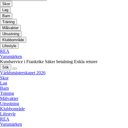
Skor
Lag
Barn
Träning
Målvakter
Utrustning
Klubbområde
Lifestyle
REA
Varumärken
Kundservice i Frankrike
Säker betalning
Enkla returer
Sök
Världsmästerskapet 2026
Skor
Lag
Barn
Träning
Målvakter
Utrustning
Klubbområde
Lifestyle
REA
Varumärken