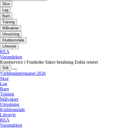
Skor
Lag
Barn
Träning
Målvakter
Utrustning
Klubbområde
Lifestyle
REA
Varumärken
Kundservice i Frankrike
Säker betalning
Enkla returer
Sök
Världsmästerskapet 2026
Skor
Lag
Barn
Träning
Målvakter
Utrustning
Klubbområde
Lifestyle
REA
Varumärken