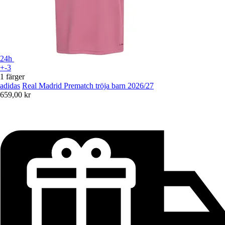
24h
+-3
1 färger
adidas
Real Madrid Prematch tröja barn 2026/27
659,00 kr