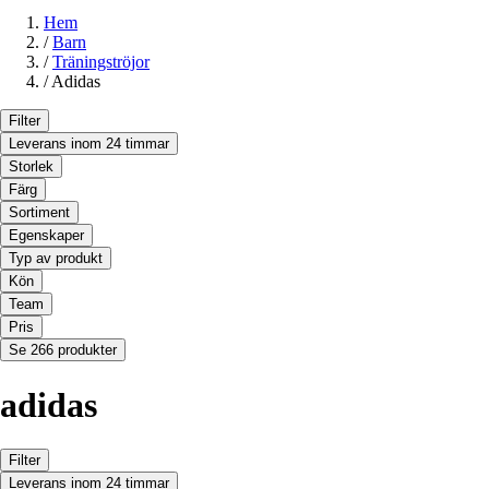
Hem
/
Barn
/
Träningströjor
/
Adidas
Filter
Leverans inom 24 timmar
Storlek
Färg
Sortiment
Egenskaper
Typ av produkt
Kön
Team
Pris
Se 266 produkter
adidas
Filter
Leverans inom 24 timmar