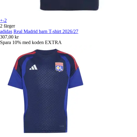
+-2
2 färger
adidas
Real Madrid barn T-shirt 2026/27
307,00 kr
Spara 10%
med koden
EXTRA