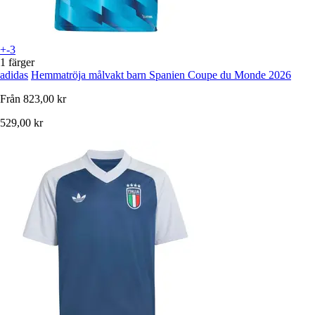
+-3
1 färger
adidas
Hemmatröja målvakt barn Spanien Coupe du Monde 2026
Från
823,00 kr
529,00 kr