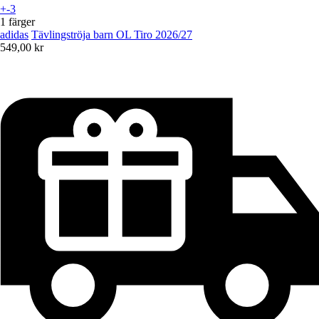
+-3
1 färger
adidas
Tävlingströja barn OL Tiro 2026/27
549,00 kr