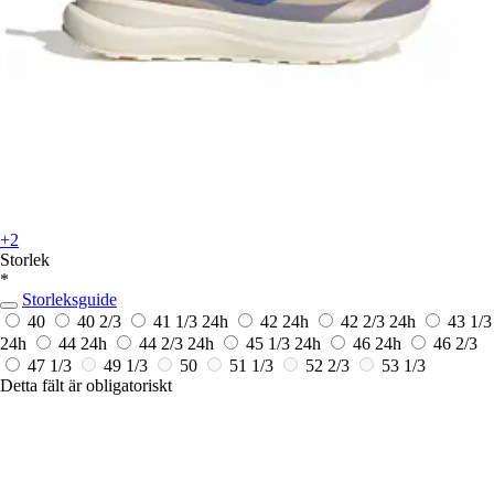
+2
Storlek
*
Storleksguide
40
40 2/3
41 1/3
24h
42
24h
42 2/3
24h
43 1/3
24h
44
24h
44 2/3
24h
45 1/3
24h
46
24h
46 2/3
47 1/3
49 1/3
50
51 1/3
52 2/3
53 1/3
Detta fält är obligatoriskt