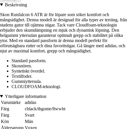
Beskrivning
Skon Runfalcon 6 ATR är för löpare som söker komfort och
mångsidighet. Denna modell är designad för alla typer av terräng, från
stadens gator till ojämna stigar. Tack vare Cloudfoam-teknologin
erbjuder den skumdämpning en mjuk och dynamisk löpning. Den
helgummi yttersulan garanterar optimalt grepp och stabilitet på olika
ytor. Med en standard passform är denna modell perfekt för
oförutsägbara rutter och dina favoritstigar. Gå längre med adidas, och
njut av maximal komfort, grepp och mångsidighet.
Standard passform.
Skosnören.
Syntetiskt överdel.
Textilfoder.
Gummiyttersula.
CLOUDFOAM-teknologi.
Ytterligare information
Varumärke
adidas
Färg
cblack/thgome/ftwwht
Färg
Svart
Kön
Män
Åldersgrupp
Vuxen