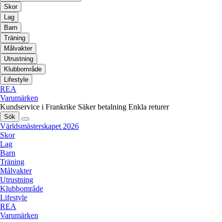
Skor
Lag
Barn
Träning
Målvakter
Utrustning
Klubbområde
Lifestyle
REA
Varumärken
Kundservice i Frankrike
Säker betalning
Enkla returer
Sök
Världsmästerskapet 2026
Skor
Lag
Barn
Träning
Målvakter
Utrustning
Klubbområde
Lifestyle
REA
Varumärken