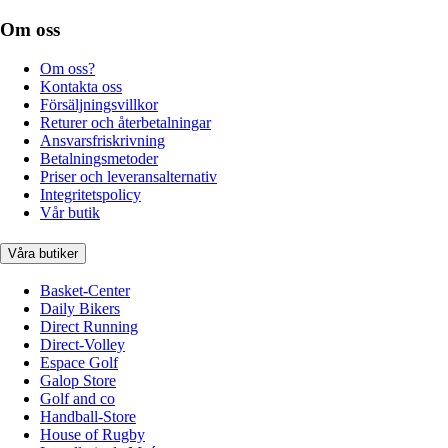
Om oss
Om oss?
Kontakta oss
Försäljningsvillkor
Returer och återbetalningar
Ansvarsfriskrivning
Betalningsmetoder
Priser och leveransalternativ
Integritetspolicy
Vår butik
Våra butiker
Basket-Center
Daily Bikers
Direct Running
Direct-Volley
Espace Golf
Galop Store
Golf and co
Handball-Store
House of Rugby