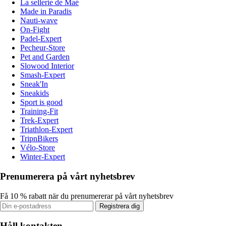
La sellerie de Maé
Made in Paradis
Nauti-wave
On-Fight
Padel-Expert
Pecheur-Store
Pet and Garden
Slowood Interior
Smash-Expert
Sneak'In
Sneakids
Sport is good
Training-Fit
Trek-Expert
Triathlon-Expert
TripnBikers
Vélo-Store
Winter-Expert
Prenumerera på vårt nyhetsbrev
Få 10 % rabatt när du prenumererar på vårt nyhetsbrev
Registrera dig
Håll kontakten