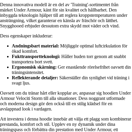
Denna innovativa modell är en del av 'Training'-sortimentet från
märket Under Armour, känt för sin kvalitet och hållbarhet. Den
inbyggda teknologin hjälper till att reglera kroppstemperaturen under
ansträngning, vilket garanterar en känsla av fräschör och lätthet.
Snygghooed erbjuder dessutom extra skydd mot väder och vind.
Dess egenskaper inkluderar:
Andningsbart material:
Möjliggör optimal luftcirkulation för
ökad komfort.
Fukttransportteknologi:
Håller huden torr genom att snabbt
transportera bort svett.
Ergonomisk skärning:
Ger enastående rörelsefrihet oavsett din
träningsintensitet.
Reflekterande detaljer:
Säkerställer din synlighet vid träning i
svagt ljus.
Oavsett om du tränar hårt eller kopplar av, anpassar sig hoodien Under
Armour Velociti Storm till alla situationer. Dess noggrant utformade
och moderna design gör den också till en stilig klädsel för en
avslappnad look i vardagen.
Att investera i denna hoodie innebär att välja ett plagg som kombinerar
prestanda, komfort och stil. Upplev en ny dynamik under dina
träningspass och förbättra din prestation med Under Armour, ett