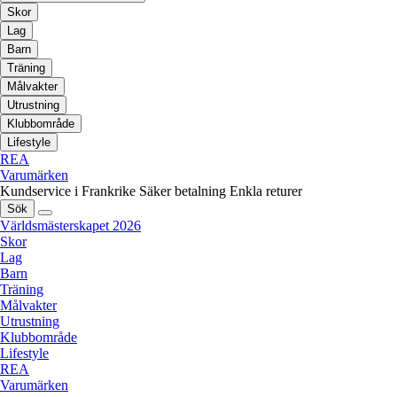
Skor
Lag
Barn
Träning
Målvakter
Utrustning
Klubbområde
Lifestyle
REA
Varumärken
Kundservice i Frankrike
Säker betalning
Enkla returer
Sök
Världsmästerskapet 2026
Skor
Lag
Barn
Träning
Målvakter
Utrustning
Klubbområde
Lifestyle
REA
Varumärken