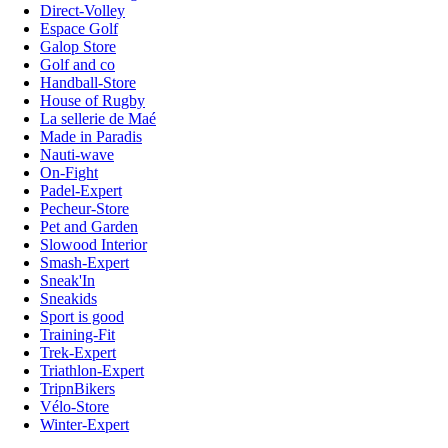
Direct-Volley
Espace Golf
Galop Store
Golf and co
Handball-Store
House of Rugby
La sellerie de Maé
Made in Paradis
Nauti-wave
On-Fight
Padel-Expert
Pecheur-Store
Pet and Garden
Slowood Interior
Smash-Expert
Sneak'In
Sneakids
Sport is good
Training-Fit
Trek-Expert
Triathlon-Expert
TripnBikers
Vélo-Store
Winter-Expert