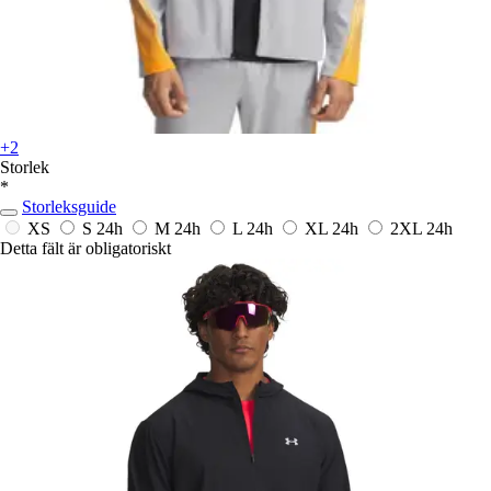
+2
Storlek
*
Storleksguide
XS
S
24h
M
24h
L
24h
XL
24h
2XL
24h
Detta fält är obligatoriskt