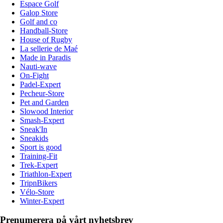
Espace Golf
Galop Store
Golf and co
Handball-Store
House of Rugby
La sellerie de Maé
Made in Paradis
Nauti-wave
On-Fight
Padel-Expert
Pecheur-Store
Pet and Garden
Slowood Interior
Smash-Expert
Sneak'In
Sneakids
Sport is good
Training-Fit
Trek-Expert
Triathlon-Expert
TripnBikers
Vélo-Store
Winter-Expert
Prenumerera på vårt nyhetsbrev