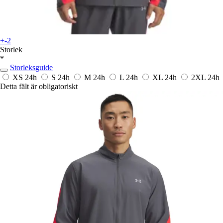
+-2
Storlek
*
Storleksguide
XS
24h
S
24h
M
24h
L
24h
XL
24h
2XL
24h
Detta fält är obligatoriskt