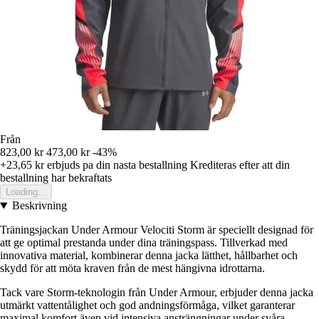
Från
823,00 kr
473,00 kr
-43%
+23,65 kr
erbjuds pa din nasta bestallning
Krediteras efter att din
bestallning har bekraftats
Loading...
Beskrivning
Träningsjackan Under Armour Velociti Storm är speciellt designad för
att ge optimal prestanda under dina träningspass. Tillverkad med
innovativa material, kombinerar denna jacka lätthet, hållbarhet och
skydd för att möta kraven från de mest hängivna idrottarna.
Tack vare Storm-teknologin från Under Armour, erbjuder denna jacka
utmärkt vattentålighet och god andningsförmåga, vilket garanterar
maximal komfort även vid intensiva ansträngningar under svåra