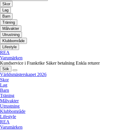
Skor
Lag
Barn
Träning
Målvakter
Utrustning
Klubbområde
Lifestyle
REA
Varumärken
Kundservice i Frankrike
Säker betalning
Enkla returer
Sök
Världsmästerskapet 2026
Skor
Lag
Barn
Träning
Målvakter
Utrustning
Klubbområde
Lifestyle
REA
Varumärken