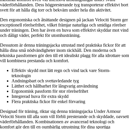
väderförhållanden. Dess högpresterande tyg transporterar effektivt bort
svett för att hålla dig torr och bekväm under hela din aktivitet.
Den ergonomiska och åtsittande designen på jackan Velociti Storm ger
exceptionell rörelsefrihet, vilket främjar naturliga och smidiga rörelser
under träningen. Den har även en huva som effektivt skyddar mot vind
och dåligt väder, perfekt för utomhusträning.
Dessutom är denna träningsjacka utrustad med praktiska fickor för att
hålla dina små nödvändigheter inom räckhåll. Den moderna och
tekniska passformen gör den till ett idealiskt plagg för alla idrottare som
vill kombinera prestanda och komfort.
Effektiv skydd mot lätt regn och vind tack vare Storm-
teknologin
Andningsbart och svettavledande tyg
Lätthet och hållbarhet för långvarig användning
Ergonomisk passform för stor rörelsefrihet
Integrerad huva för extra skydd
Flera praktiska fickor för enkel förvaring
Designad för träning, riktar sig denna träningsjacka Under Armour
Velociti Storm till alla som vill förbli presterande och skyddade, oavsett
väderförhållanden. Kombinationen av avancerad teknologi och
komfort gör den till en oumbärlig utrustning för dina sportiga