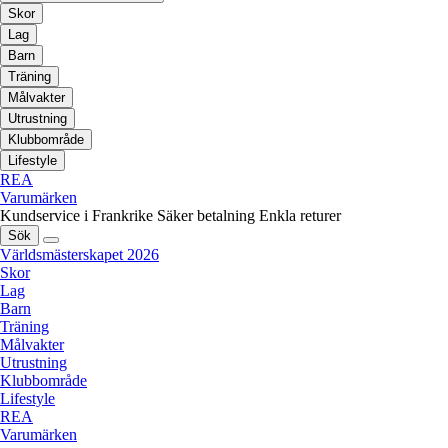
Skor
Lag
Barn
Träning
Målvakter
Utrustning
Klubbområde
Lifestyle
REA
Varumärken
Kundservice i Frankrike
Säker betalning
Enkla returer
Sök
Världsmästerskapet 2026
Skor
Lag
Barn
Träning
Målvakter
Utrustning
Klubbområde
Lifestyle
REA
Varumärken