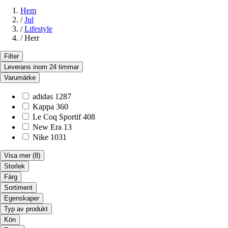
Hem
/
Jul
/
Lifestyle
/
Herr
Filter
Leverans inom 24 timmar
Varumärke
adidas
1287
Kappa
360
Le Coq Sportif
408
New Era
13
Nike
1031
Visa mer
(8)
Storlek
Färg
Sortiment
Egenskaper
Typ av produkt
Kön