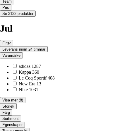
Team
Pris
Se 3133 produkter
Jul
Filter
Leverans inom 24 timmar
Varumärke
adidas
1287
Kappa
360
Le Coq Sportif
408
New Era
13
Nike
1031
Visa mer
(8)
Storlek
Färg
Sortiment
Egenskaper
Typ av produkt