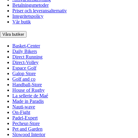
Betalningsmetoder
Priser och leveransalternativ
Integritetspolicy
Vår butik
Våra butiker
Basket-Center
Daily Bikers
Direct Running
Direct-Volley
Espace Golf
Galop Store
Golf and co
Handball-Store
House of Rugby
La sellerie de Maé
Made in Paradis
Nauti-wave
On-Fight
Padel-Expert
Pecheur-Store
Pet and Garden
Slowood Interior