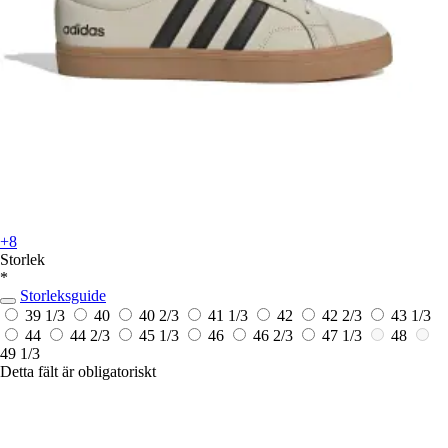
+8
Storlek
*
Storleksguide
39 1/3
40
40 2/3
41 1/3
42
42 2/3
43 1/3
44
44 2/3
45 1/3
46
46 2/3
47 1/3
48
49 1/3
Detta fält är obligatoriskt