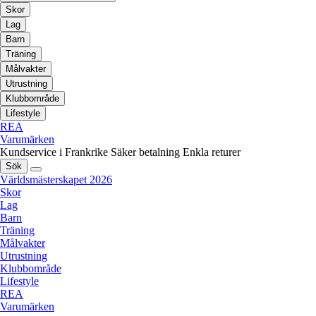
Skor
Lag
Barn
Träning
Målvakter
Utrustning
Klubbområde
Lifestyle
REA
Varumärken
Kundservice i Frankrike
Säker betalning
Enkla returer
Sök
Världsmästerskapet 2026
Skor
Lag
Barn
Träning
Målvakter
Utrustning
Klubbområde
Lifestyle
REA
Varumärken