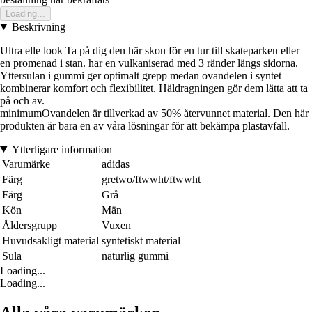
Loading...
Beskrivning
Ultra elle look Ta på dig den här skon för en tur till skateparken eller
en promenad i stan. har en vulkaniserad med 3 ränder längs sidorna.
Yttersulan i gummi ger optimalt grepp medan ovandelen i syntet
kombinerar komfort och flexibilitet. Häldragningen gör dem lätta att ta
på och av.
minimumOvandelen är tillverkad av 50% återvunnet material. Den här
produkten är bara en av våra lösningar för att bekämpa plastavfall.
Ytterligare information
Varumärke
adidas
Färg
gretwo/ftwwht/ftwwht
Färg
Grå
Kön
Män
Åldersgrupp
Vuxen
Huvudsakligt material
syntetiskt material
Sula
naturlig gummi
Loading...
Loading...