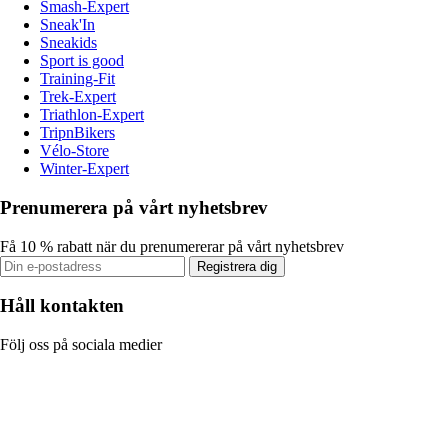
Smash-Expert
Sneak'In
Sneakids
Sport is good
Training-Fit
Trek-Expert
Triathlon-Expert
TripnBikers
Vélo-Store
Winter-Expert
Prenumerera på vårt nyhetsbrev
Få 10 % rabatt när du prenumererar på vårt nyhetsbrev
Registrera dig
Håll kontakten
Följ oss på sociala medier