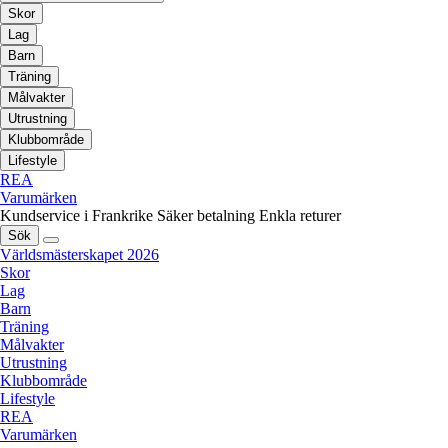
Skor
Lag
Barn
Träning
Målvakter
Utrustning
Klubbområde
Lifestyle
REA
Varumärken
Kundservice i Frankrike
Säker betalning
Enkla returer
Sök
Världsmästerskapet 2026
Skor
Lag
Barn
Träning
Målvakter
Utrustning
Klubbområde
Lifestyle
REA
Varumärken