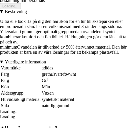
bestallning har bekraftats
Loading...
Beskrivning
Ultra elle look Ta på dig den här skon för en tur till skateparken eller
en promenad i stan. har en vulkaniserad med 3 ränder längs sidorna.
Yttersulan i gummi ger optimalt grepp medan ovandelen i syntet
kombinerar komfort och flexibilitet. Häldragningen gör dem lätta att ta
på och av.
minimumOvandelen är tillverkad av 50% återvunnet material. Den här
produkten är bara en av våra lösningar för att bekämpa plastavfall.
Ytterligare information
Varumärke
adidas
Färg
grethr/svart/ftwwht
Färg
Grå
Kön
Män
Åldersgrupp
Vuxen
Huvudsakligt material
syntetiskt material
Sula
naturlig gummi
Loading...
Loading...