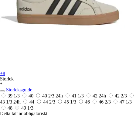
+8
Storlek
*
Storleksguide
39 1/3
40
40 2/3
24h
41 1/3
42
24h
42 2/3
43 1/3
24h
44
44 2/3
45 1/3
46
46 2/3
47 1/3
48
49 1/3
Detta fält är obligatoriskt