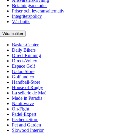
Ansvarsfriskrivning
Betalningsmetoder
Priser och leveransalternativ
Integritetspolicy
Vår butik
Våra butiker
Basket-Center
Daily Bikers
Direct Running
Direct-Volley
Espace Golf
Galop Store
Golf and co
Handball-Store
House of Rugby
La sellerie de Maé
Made in Paradis
Nauti-wave
On-Fight
Padel-Expert
Pecheur-Store
Pet and Garden
Slowood Interior