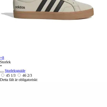
+8
Storlek
*
Storleksguide
45 1/3
46 2/3
Detta fält är obligatoriskt