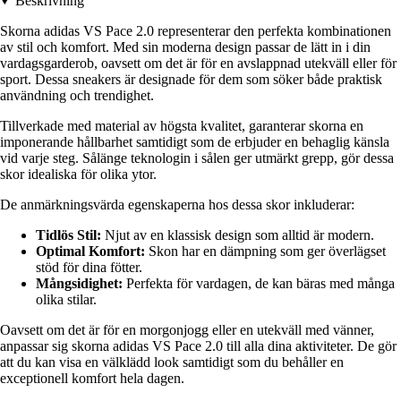
Beskrivning
Skorna adidas VS Pace 2.0 representerar den perfekta kombinationen
av stil och komfort. Med sin moderna design passar de lätt in i din
vardagsgarderob, oavsett om det är för en avslappnad utekväll eller för
sport. Dessa sneakers är designade för dem som söker både praktisk
användning och trendighet.
Tillverkade med material av högsta kvalitet, garanterar skorna en
imponerande hållbarhet samtidigt som de erbjuder en behaglig känsla
vid varje steg. Sålänge teknologin i sålen ger utmärkt grepp, gör dessa
skor idealiska för olika ytor.
De anmärkningsvärda egenskaperna hos dessa skor inkluderar:
Tidlös Stil:
Njut av en klassisk design som alltid är modern.
Optimal Komfort:
Skon har en dämpning som ger överlägset
stöd för dina fötter.
Mångsidighet:
Perfekta för vardagen, de kan bäras med många
olika stilar.
Oavsett om det är för en morgonjogg eller en utekväll med vänner,
anpassar sig skorna adidas VS Pace 2.0 till alla dina aktiviteter. De gör
att du kan visa en välklädd look samtidigt som du behåller en
exceptionell komfort hela dagen.