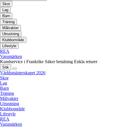
Skor
Lag
Barn
Träning
Målvakter
Utrustning
Klubbområde
Lifestyle
REA
Varumärken
Kundservice i Frankrike
Säker betalning
Enkla returer
Sök
Världsmästerskapet 2026
Skor
Lag
Barn
Träning
Målvakter
Utrustning
Klubbområde
Lifestyle
REA
Varumärken