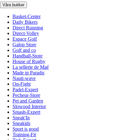
Våra butiker
Basket-Center
Daily Bikers
Direct Running
Direct-Volley
Espace Golf
Galop Store
Golf and co
Handball-Store
House of Rugby
La sellerie de Maé
Made in Paradis
Nauti-wave
On-Fight
Padel-Expert
Pecheur-Store
Pet and Garden
Slowood Interior
Smash-Expert
Sneak'In
Sneakids
Sport is good
Training-Fit