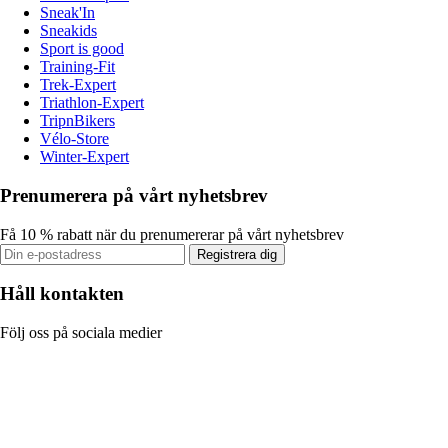
Sneak'In
Sneakids
Sport is good
Training-Fit
Trek-Expert
Triathlon-Expert
TripnBikers
Vélo-Store
Winter-Expert
Prenumerera på vårt nyhetsbrev
Få 10 % rabatt när du prenumererar på vårt nyhetsbrev
Registrera dig
Håll kontakten
Följ oss på sociala medier