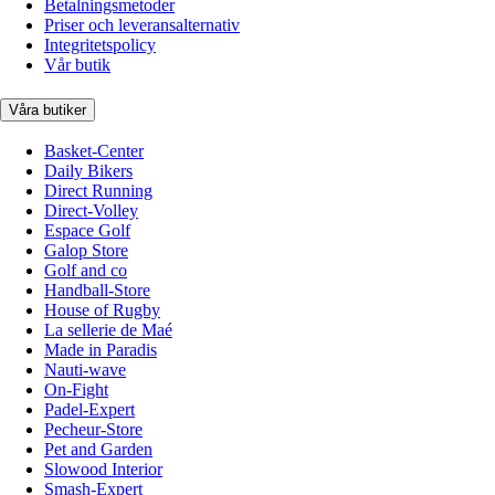
Betalningsmetoder
Priser och leveransalternativ
Integritetspolicy
Vår butik
Våra butiker
Basket-Center
Daily Bikers
Direct Running
Direct-Volley
Espace Golf
Galop Store
Golf and co
Handball-Store
House of Rugby
La sellerie de Maé
Made in Paradis
Nauti-wave
On-Fight
Padel-Expert
Pecheur-Store
Pet and Garden
Slowood Interior
Smash-Expert