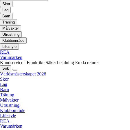
Skor
Lag
Barn
Träning
Målvakter
Utrustning
Klubbområde
Lifestyle
REA
Varumärken
Kundservice i Frankrike
Säker betalning
Enkla returer
Sök
Världsmästerskapet 2026
Skor
Lag
Barn
Träning
Målvakter
Utrustning
Klubbområde
Lifestyle
REA
Varumärken