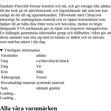
Sandaler Purechill förenar komfort och stil, och ger energin från adidas
till din look på ett självförtroende och iögonfallande sätt som inte kan
undgå att dra till sig uppmärksamhet. Tillverkade med Climacool-
teknologi för andningsbara material och en öppen konstruktion som
hjälper till att hålla dina fötter torra och bekväma, medan en högst
dämpande EVA-mellansula ger en mjuk och responsiv bärupplevelse.
En fullängds gummisula säkerställer grepp och hållbarhet, vilket gör att
dessa sandaler kan röra sig med en känsla av lätthet och en närvaro
som matchar takten i din dag.
Ytterligare information
Varumärke
adidas
Färg
cwhite/cblack/cblack
Färg
Vit
Kön
Män
Åldersgrupp
Vuxen
Huvudsakligt material
syntetiskt material
Sula
slitstark gummi
Loading...
Loading...
Alla våra varumärken