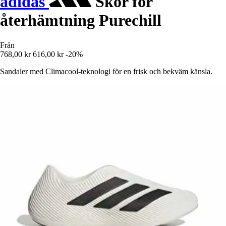
adidas
Skor för
återhämtning Purechill
Från
768,00 kr
616,00 kr
-20%
Sandaler med Climacool-teknologi för en frisk och bekväm känsla.