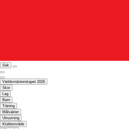
Sök
Världsmästerskapet 2026
Skor
Lag
Barn
Träning
Målvakter
Utrustning
Klubbområde