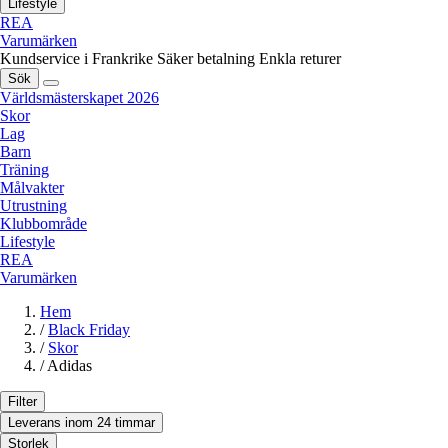
Lifestyle
REA
Varumärken
Kundservice i Frankrike
Säker betalning
Enkla returer
Sök
Världsmästerskapet 2026
Skor
Lag
Barn
Träning
Målvakter
Utrustning
Klubbområde
Lifestyle
REA
Varumärken
Hem
/
Black Friday
/
Skor
/
Adidas
Filter
Leverans inom 24 timmar
Storlek