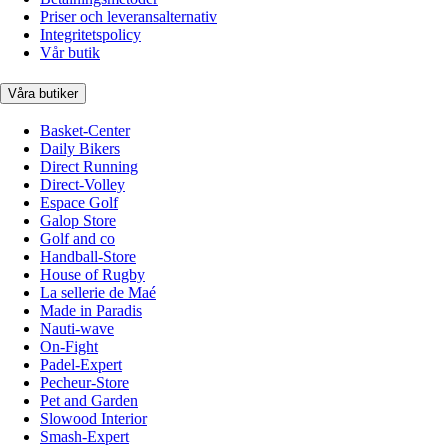
Priser och leveransalternativ
Integritetspolicy
Vår butik
Våra butiker
Basket-Center
Daily Bikers
Direct Running
Direct-Volley
Espace Golf
Galop Store
Golf and co
Handball-Store
House of Rugby
La sellerie de Maé
Made in Paradis
Nauti-wave
On-Fight
Padel-Expert
Pecheur-Store
Pet and Garden
Slowood Interior
Smash-Expert