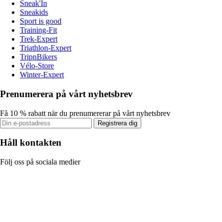
Sneak'In
Sneakids
Sport is good
Training-Fit
Trek-Expert
Triathlon-Expert
TripnBikers
Vélo-Store
Winter-Expert
Prenumerera på vårt nyhetsbrev
Få 10 % rabatt när du prenumererar på vårt nyhetsbrev
Registrera dig
Håll kontakten
Följ oss på sociala medier