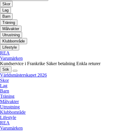
Skor
Lag
Barn
Träning
Målvakter
Utrustning
Klubbområde
Lifestyle
REA
Varumärken
Kundservice i Frankrike
Säker betalning
Enkla returer
Sök
Världsmästerskapet 2026
Skor
Lag
Barn
Träning
Målvakter
Utrustning
Klubbområde
Lifestyle
REA
Varumärken