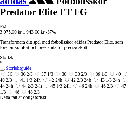
adidas
Fotbollsskor
Predator Elite FT FG
Från
3 075,00 kr
1 943,00 kr
-37%
Transformera ditt spel med fotbollsskor adidas Predator Elite, som
förenar komfort och prestanda för precisa skott.
Storlek
*
Storleksguide
36
36 2/3
37 1/3
38
38 2/3
39 1/3
40
40 2/3
41 1/3
24h
42
24h
42 2/3
24h
43 1/3
24h
44
24h
44 2/3
24h
45 1/3
24h
46
24h
46 2/3
47
1/3
48
48 2/3
Detta fält är obligatoriskt