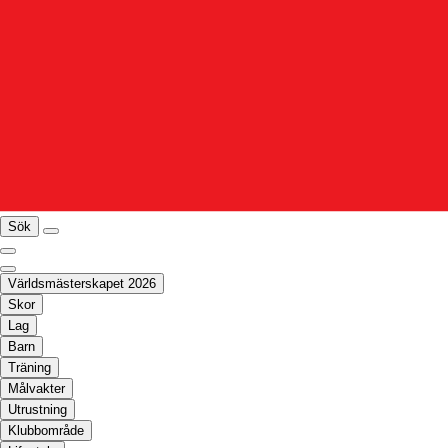
Sök
Världsmästerskapet 2026
Skor
Lag
Barn
Träning
Målvakter
Utrustning
Klubbområde