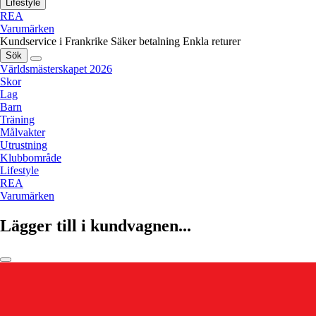
Lifestyle
REA
Varumärken
Kundservice i Frankrike
Säker betalning
Enkla returer
Sök
Världsmästerskapet 2026
Skor
Lag
Barn
Träning
Målvakter
Utrustning
Klubbområde
Lifestyle
REA
Varumärken
Lägger till i kundvagnen...