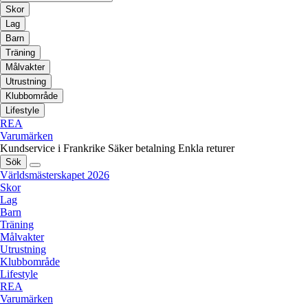
Skor
Lag
Barn
Träning
Målvakter
Utrustning
Klubbområde
Lifestyle
REA
Varumärken
Kundservice i Frankrike
Säker betalning
Enkla returer
Sök
Världsmästerskapet 2026
Skor
Lag
Barn
Träning
Målvakter
Utrustning
Klubbområde
Lifestyle
REA
Varumärken