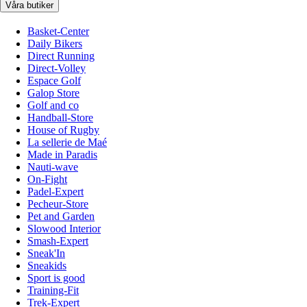
Våra butiker
Basket-Center
Daily Bikers
Direct Running
Direct-Volley
Espace Golf
Galop Store
Golf and co
Handball-Store
House of Rugby
La sellerie de Maé
Made in Paradis
Nauti-wave
On-Fight
Padel-Expert
Pecheur-Store
Pet and Garden
Slowood Interior
Smash-Expert
Sneak'In
Sneakids
Sport is good
Training-Fit
Trek-Expert