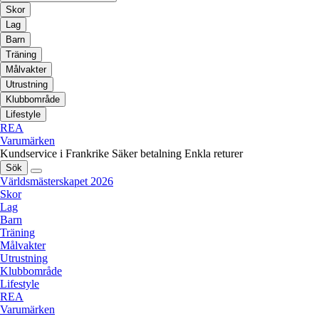
Skor
Lag
Barn
Träning
Målvakter
Utrustning
Klubbområde
Lifestyle
REA
Varumärken
Kundservice i Frankrike
Säker betalning
Enkla returer
Sök
Världsmästerskapet 2026
Skor
Lag
Barn
Träning
Målvakter
Utrustning
Klubbområde
Lifestyle
REA
Varumärken