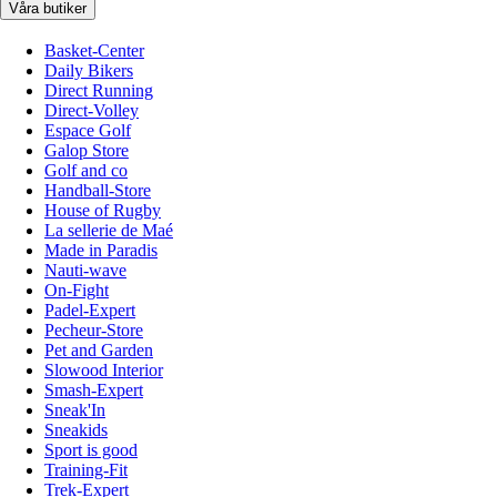
Våra butiker
Basket-Center
Daily Bikers
Direct Running
Direct-Volley
Espace Golf
Galop Store
Golf and co
Handball-Store
House of Rugby
La sellerie de Maé
Made in Paradis
Nauti-wave
On-Fight
Padel-Expert
Pecheur-Store
Pet and Garden
Slowood Interior
Smash-Expert
Sneak'In
Sneakids
Sport is good
Training-Fit
Trek-Expert