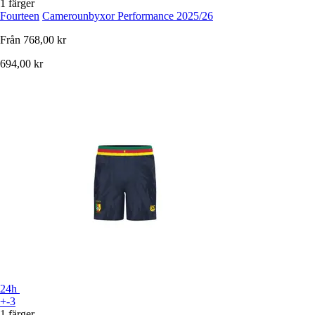
1 färger
Fourteen
Camerounbyxor Performance 2025/26
Från
768,00 kr
694,00 kr
24h
+-3
1 färger