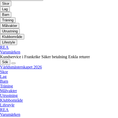
Skor
Lag
Barn
Träning
Målvakter
Utrustning
Klubbområde
Lifestyle
REA
Varumärken
Kundservice i Frankrike
Säker betalning
Enkla returer
Sök
Världsmästerskapet 2026
Skor
Lag
Barn
Träning
Målvakter
Utrustning
Klubbområde
Lifestyle
REA
Varumärken