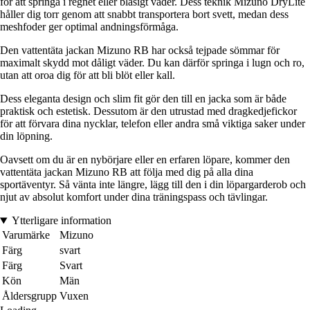
för att springa i regnet eller blåsigt väder. Dess teknik Mizuno DryLite
håller dig torr genom att snabbt transportera bort svett, medan dess
meshfoder ger optimal andningsförmåga.
Den vattentäta jackan Mizuno RB har också tejpade sömmar för
maximalt skydd mot dåligt väder. Du kan därför springa i lugn och ro,
utan att oroa dig för att bli blöt eller kall.
Dess eleganta design och slim fit gör den till en jacka som är både
praktisk och estetisk. Dessutom är den utrustad med dragkedjefickor
för att förvara dina nycklar, telefon eller andra små viktiga saker under
din löpning.
Oavsett om du är en nybörjare eller en erfaren löpare, kommer den
vattentäta jackan Mizuno RB att följa med dig på alla dina
sportäventyr. Så vänta inte längre, lägg till den i din löpargarderob och
njut av absolut komfort under dina träningspass och tävlingar.
Ytterligare information
Varumärke
Mizuno
Färg
svart
Färg
Svart
Kön
Män
Åldersgrupp
Vuxen