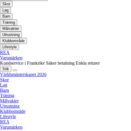
Skor
Lag
Barn
Träning
Målvakter
Utrustning
Klubbområde
Lifestyle
REA
Varumärken
Kundservice i Frankrike
Säker betalning
Enkla returer
Sök
Världsmästerskapet 2026
Skor
Lag
Barn
Träning
Målvakter
Utrustning
Klubbområde
Lifestyle
REA
Varumärken