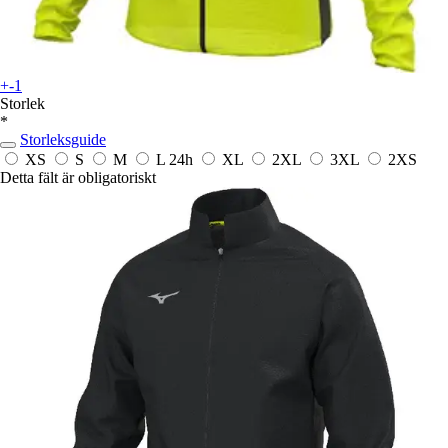
+-1
Storlek
*
Storleksguide
XS
S
M
L
24h
XL
2XL
3XL
2XS
Detta fält är obligatoriskt