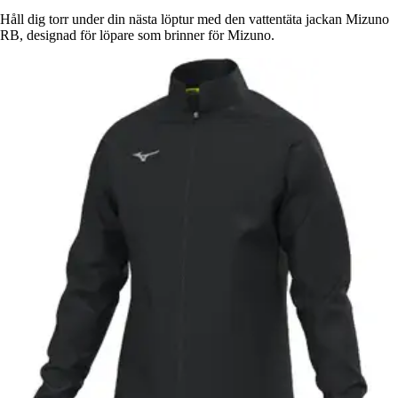
Håll dig torr under din nästa löptur med den vattentäta jackan Mizuno
RB, designad för löpare som brinner för Mizuno.