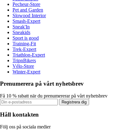
Pecheur-Store
Pet and Garden
Slowood Interior
Smash-Expert
Sneak'In
Sneakids
Sport is good
Training-Fit
Trek-Expert
Triathlon-Expert
TripnBikers
Vélo-Store
Winter-Expert
Prenumerera på vårt nyhetsbrev
Få 10 % rabatt när du prenumererar på vårt nyhetsbrev
Registrera dig
Håll kontakten
Följ oss på sociala medier