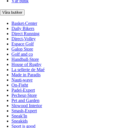
Vår butik
Våra butiker
Basket-Center
Daily Bikers
Direct Running
Direct-Volley
Espace Golf
Galop Store
Golf and co
Handball-Store
House of Rugby
La sellerie de Maé
Made in Paradis
Nauti-wave
On-Fight
Padel-Expert
Pecheur-Store
Pet and Garden
Slowood Interior
Smash-Expert
Sneak'In
Sneakids
Sport is good