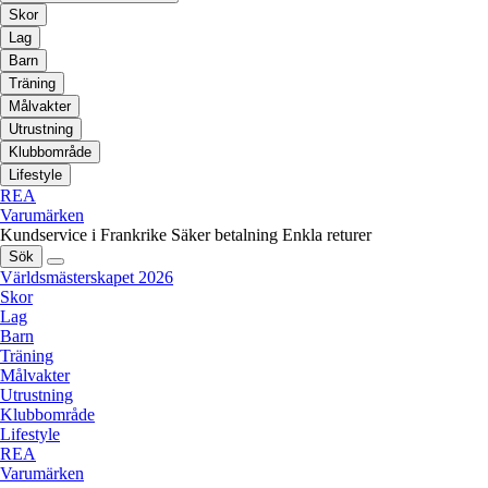
Skor
Lag
Barn
Träning
Målvakter
Utrustning
Klubbområde
Lifestyle
REA
Varumärken
Kundservice i Frankrike
Säker betalning
Enkla returer
Sök
Världsmästerskapet 2026
Skor
Lag
Barn
Träning
Målvakter
Utrustning
Klubbområde
Lifestyle
REA
Varumärken