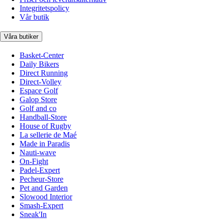
Integritetspolicy
Vår butik
Våra butiker
Basket-Center
Daily Bikers
Direct Running
Direct-Volley
Espace Golf
Galop Store
Golf and co
Handball-Store
House of Rugby
La sellerie de Maé
Made in Paradis
Nauti-wave
On-Fight
Padel-Expert
Pecheur-Store
Pet and Garden
Slowood Interior
Smash-Expert
Sneak'In