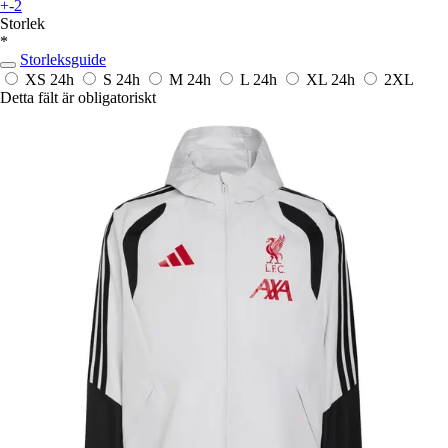
+-2
Storlek
*
Storleksguide
XS
24h
S
24h
M
24h
L
24h
XL
24h
2XL
Detta fält är obligatoriskt