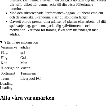
prestera. Den fällbara huvan med dragsko skyddar dig när vädret
blir tufft, vilket gör denna jacka till din bästa följeslagare
utomhus.
Med den silkscreenade Performance-loggan, klubbens emblem
och de klassiska 3-ränderna visar du stolt dina färger.
Oavsett om du pressar dina gränser på planen eller arbetar på ditt
spel varje dag, ger denna jacka dig självförtroende och
motivation. Var redo för träning såväl som matchdagen med
adidas.
Ytterligare information
Varumärke
adidas
Färg
grå
Färg
Grå
Kön
Män
Åldersgrupp
Vuxen
Sortiment
Teamwear
Team
Liverpool FC
Loading...
Loading...
Alla våra varumärken