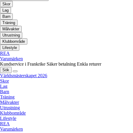
Skor
Lag
Barn
Träning
Målvakter
Utrustning
Klubbområde
Lifestyle
REA
Varumärken
Kundservice i Frankrike
Säker betalning
Enkla returer
Sök
Världsmästerskapet 2026
Skor
Lag
Barn
Träning
Målvakter
Utrustning
Klubbområde
Lifestyle
REA
Varumärken