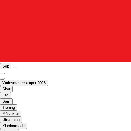
Sök
Världsmästerskapet 2026
Skor
Lag
Barn
Träning
Målvakter
Utrustning
Klubbområde