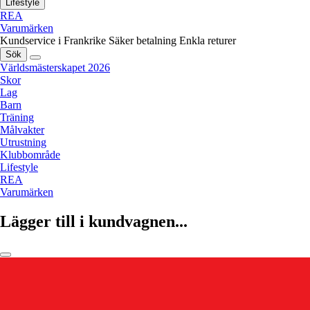
Lifestyle
REA
Varumärken
Kundservice i Frankrike
Säker betalning
Enkla returer
Sök
Världsmästerskapet 2026
Skor
Lag
Barn
Träning
Målvakter
Utrustning
Klubbområde
Lifestyle
REA
Varumärken
Lägger till i kundvagnen...