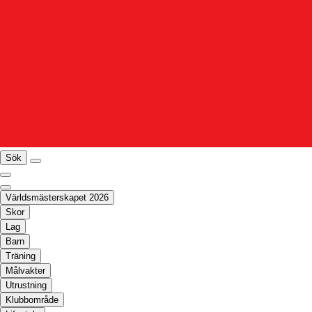
Sök
Världsmästerskapet 2026
Skor
Lag
Barn
Träning
Målvakter
Utrustning
Klubbområde