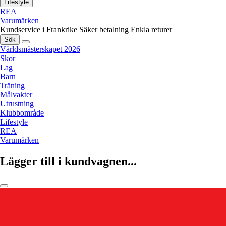
Lifestyle
REA
Varumärken
Kundservice i Frankrike
Säker betalning
Enkla returer
Sök
Världsmästerskapet 2026
Skor
Lag
Barn
Träning
Målvakter
Utrustning
Klubbområde
Lifestyle
REA
Varumärken
Lägger till i kundvagnen...