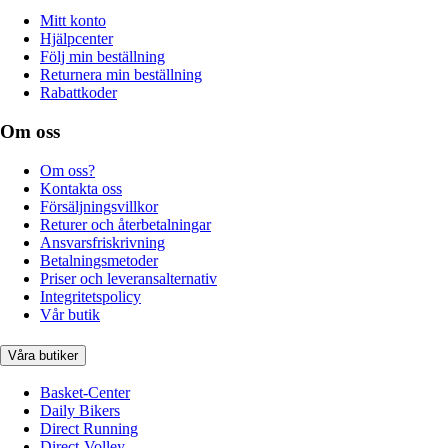
Mitt konto
Hjälpcenter
Följ min beställning
Returnera min beställning
Rabattkoder
Om oss
Om oss?
Kontakta oss
Försäljningsvillkor
Returer och återbetalningar
Ansvarsfriskrivning
Betalningsmetoder
Priser och leveransalternativ
Integritetspolicy
Vår butik
Våra butiker
Basket-Center
Daily Bikers
Direct Running
Direct-Volley