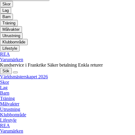
Skor
Lag
Barn
Träning
Målvakter
Utrustning
Klubbområde
Lifestyle
REA
Varumärken
Kundservice i Frankrike
Säker betalning
Enkla returer
Sök
Världsmästerskapet 2026
Skor
Lag
Barn
Träning
Målvakter
Utrustning
Klubbområde
Lifestyle
REA
Varumärken