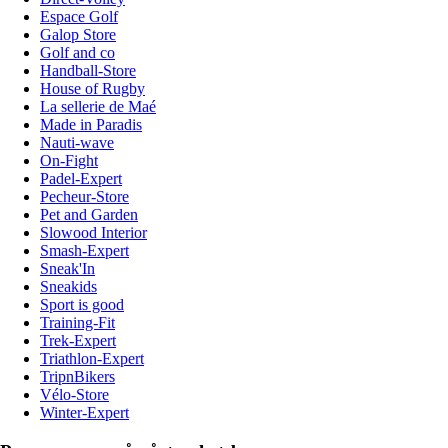
Espace Golf
Galop Store
Golf and co
Handball-Store
House of Rugby
La sellerie de Maé
Made in Paradis
Nauti-wave
On-Fight
Padel-Expert
Pecheur-Store
Pet and Garden
Slowood Interior
Smash-Expert
Sneak'In
Sneakids
Sport is good
Training-Fit
Trek-Expert
Triathlon-Expert
TripnBikers
Vélo-Store
Winter-Expert