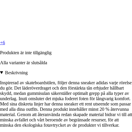
+6
Produkten är inte tillgänglig
Alla varianter är slutsålda
Beskrivning
Inspirerad av skateboardstilen, följer denna sneaker adidas varje rörelse
du gör. Det läderöverdraget och den förstärkta tån erbjuder hållbart
skydd, medan gummisulan säkerställer optimalt grepp på alla typer av
underlag. Inuti omsluter det mjuka foderet foten för långvarig komfort.
Med sina diskreta linjer har denna sneaker ett rent utseende som passar
med alla dina outfits. Denna produkt innehåller minst 20 % återvunna
material. Genom att återanvända redan skapade material bidrar vi till att
minska avfallet och vårt beroende av begränsade resurser, för att
minska den ekologiska fotavtrycket av de produkter vi tillverkar.