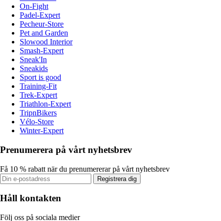
On-Fight
Padel-Expert
Pecheur-Store
Pet and Garden
Slowood Interior
Smash-Expert
Sneak'In
Sneakids
Sport is good
Training-Fit
Trek-Expert
Triathlon-Expert
TripnBikers
Vélo-Store
Winter-Expert
Prenumerera på vårt nyhetsbrev
Få 10 % rabatt när du prenumererar på vårt nyhetsbrev
Registrera dig
Håll kontakten
Följ oss på sociala medier