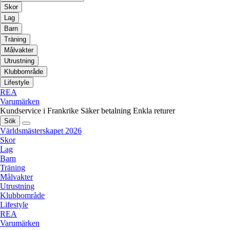
Skor
Lag
Barn
Träning
Målvakter
Utrustning
Klubbområde
Lifestyle
REA
Varumärken
Kundservice i Frankrike
Säker betalning
Enkla returer
Sök
Världsmästerskapet 2026
Skor
Lag
Barn
Träning
Målvakter
Utrustning
Klubbområde
Lifestyle
REA
Varumärken