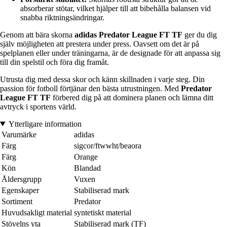
absorberar stötar, vilket hjälper till att bibehålla balansen vid
snabba riktningsändringar.
Genom att bära skorna
adidas Predator League FT TF
ger du dig
själv möjligheten att prestera under press. Oavsett om det är på
spelplanen eller under träningarna, är de designade för att anpassa sig
till din spelstil och föra dig framåt.
Utrusta dig med dessa skor och känn skillnaden i varje steg. Din
passion för fotboll förtjänar den bästa utrustningen. Med
Predator
League FT TF
förbered dig på att dominera planen och lämna ditt
avtryck i sportens värld.
Ytterligare information
Varumärke
adidas
Färg
sigcor/ftwwht/beaora
Färg
Orange
Kön
Blandad
Åldersgrupp
Vuxen
Egenskaper
Stabiliserad mark
Sortiment
Predator
Huvudsakligt material
syntetiskt material
Stövelns yta
Stabiliserad mark (TF)