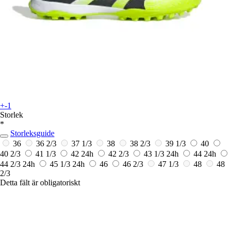
+-1
Storlek
*
Storleksguide
36
36 2/3
37 1/3
38
38 2/3
39 1/3
40
40 2/3
41 1/3
42
24h
42 2/3
43 1/3
24h
44
24h
44 2/3
24h
45 1/3
24h
46
46 2/3
47 1/3
48
48
2/3
Detta fält är obligatoriskt