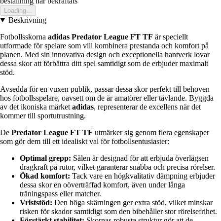
bestallning har bekraftats
Loading...
Beskrivning
Fotbollsskorna
adidas Predator League FT TF
är speciellt
utformade för spelare som vill kombinera prestanda och komfort på
planen. Med sin innovativa design och exceptionella hantverk lovar
dessa skor att förbättra ditt spel samtidigt som de erbjuder maximalt
stöd.
Avsedda för en vuxen publik, passar dessa skor perfekt till behoven
hos fotbollsspelare, oavsett om de är amatörer eller tävlande. Byggda
av det ikoniska märket
adidas
, representerar de excellens när det
kommer till sportutrustning.
De
Predator League FT TF
utmärker sig genom flera egenskaper
som gör dem till ett idealiskt val för fotbollsentusiaster:
Optimal grepp:
Sålen är designad för att erbjuda överlägsen
dragkraft på rutor, vilket garanterar snabba och precisa rörelser.
Ökad komfort:
Tack vare en högkvalitativ dämpning erbjuder
dessa skor en oöverträffad komfort, även under långa
träningspass eller matcher.
Vriststöd:
Den höga skärningen ger extra stöd, vilket minskar
risken för skador samtidigt som den bibehåller stor rörelsefrihet.
Förstärkt stabilitet:
Skornas robusta struktur gör att de