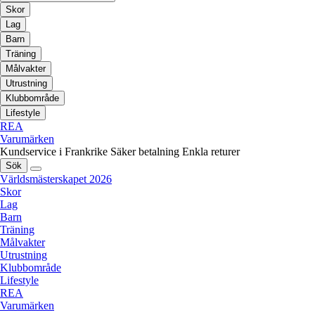
Skor
Lag
Barn
Träning
Målvakter
Utrustning
Klubbområde
Lifestyle
REA
Varumärken
Kundservice i Frankrike
Säker betalning
Enkla returer
Sök
Världsmästerskapet 2026
Skor
Lag
Barn
Träning
Målvakter
Utrustning
Klubbområde
Lifestyle
REA
Varumärken