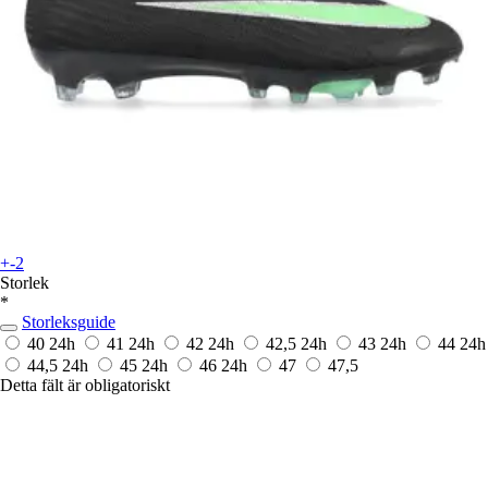
+-2
Storlek
*
Storleksguide
40
24h
41
24h
42
24h
42,5
24h
43
24h
44
24h
44,5
24h
45
24h
46
24h
47
47,5
Detta fält är obligatoriskt