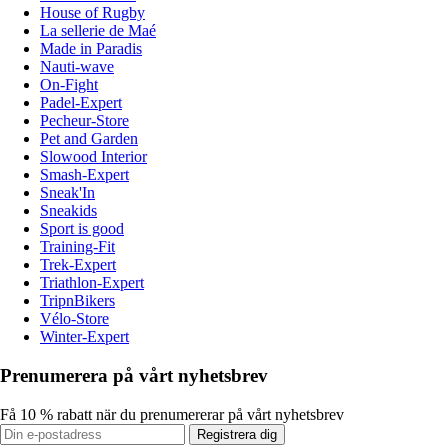
House of Rugby
La sellerie de Maé
Made in Paradis
Nauti-wave
On-Fight
Padel-Expert
Pecheur-Store
Pet and Garden
Slowood Interior
Smash-Expert
Sneak'In
Sneakids
Sport is good
Training-Fit
Trek-Expert
Triathlon-Expert
TripnBikers
Vélo-Store
Winter-Expert
Prenumerera på vårt nyhetsbrev
Få 10 % rabatt när du prenumererar på vårt nyhetsbrev
Registrera dig