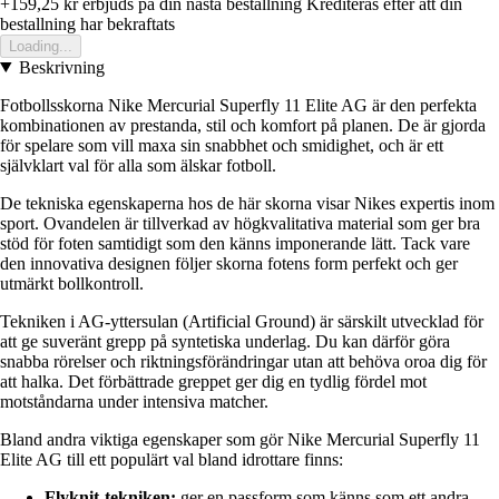
+159,25 kr
erbjuds pa din nasta bestallning
Krediteras efter att din
bestallning har bekraftats
Loading...
Beskrivning
Fotbollsskorna Nike Mercurial Superfly 11 Elite AG är den perfekta
kombinationen av prestanda, stil och komfort på planen. De är gjorda
för spelare som vill maxa sin snabbhet och smidighet, och är ett
självklart val för alla som älskar fotboll.
De tekniska egenskaperna hos de här skorna visar Nikes expertis inom
sport. Ovandelen är tillverkad av högkvalitativa material som ger bra
stöd för foten samtidigt som den känns imponerande lätt. Tack vare
den innovativa designen följer skorna fotens form perfekt och ger
utmärkt bollkontroll.
Tekniken i AG-yttersulan (Artificial Ground) är särskilt utvecklad för
att ge suveränt grepp på syntetiska underlag. Du kan därför göra
snabba rörelser och riktningsförändringar utan att behöva oroa dig för
att halka. Det förbättrade greppet ger dig en tydlig fördel mot
motståndarna under intensiva matcher.
Bland andra viktiga egenskaper som gör Nike Mercurial Superfly 11
Elite AG till ett populärt val bland idrottare finns:
Flyknit-tekniken:
ger en passform som känns som ett andra