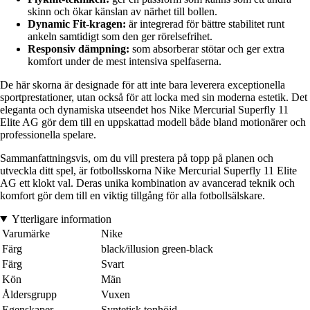
skinn och ökar känslan av närhet till bollen.
Dynamic Fit-kragen:
är integrerad för bättre stabilitet runt
ankeln samtidigt som den ger rörelsefrihet.
Responsiv dämpning:
som absorberar stötar och ger extra
komfort under de mest intensiva spelfaserna.
De här skorna är designade för att inte bara leverera exceptionella
sportprestationer, utan också för att locka med sin moderna estetik. Det
eleganta och dynamiska utseendet hos Nike Mercurial Superfly 11
Elite AG gör dem till en uppskattad modell både bland motionärer och
professionella spelare.
Sammanfattningsvis, om du vill prestera på topp på planen och
utveckla ditt spel, är fotbollsskorna Nike Mercurial Superfly 11 Elite
AG ett klokt val. Deras unika kombination av avancerad teknik och
komfort gör dem till en viktig tillgång för alla fotbollsälskare.
Ytterligare information
Varumärke
Nike
Färg
black/illusion green-black
Färg
Svart
Kön
Män
Åldersgrupp
Vuxen
Egenskaper
Syntetisk tonhöjd