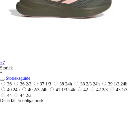
+7
Storlek
*
Storleksguide
36
36 2/3
37 1/3
38
24h
38 2/3
24h
39 1/3
24h
40
24h
40 2/3
24h
41 1/3
24h
42
42 2/3
43 1/3
44
44 2/3
Detta fält är obligatoriskt