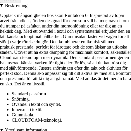
Beskrivning
Upptäck mångsidigheten hos skon Runfalcon 6. Inspirerad av löpar
arvet från adidas, är den designad för dem som vill ha mer, oavsett om
du trampar på asfalten under din morgonlöpning eller tar dig an en
hektisk dag. Med ett ovandel i textil och syntetmaterial erbjuder den en
lätt känsla och optimal hållbarhet. Gummisulan fäster vid vägen för att
stödja varje rörelse du gör. Den kombinerar en ikonisk stil med
praktisk prestanda, perfekt för idrottare och de som älskar att utforska
staden. Utöver att ha extra dämpning för maximalt komfort, säkerställer
Cloudfoam-teknologin mer dynamik. Den standard passformen ger en
balanserad känsla, varken för tight eller för lös, så att du kan röra dig
med självförtroende. Justera snörningen efter din takt och aktivitet för
perfekt stöd. Denna sko anpassar sig till ditt aktiva liv med stil, komfort
och prestanda för att få dig att gå framåt. Med adidas är det mer än bara
en sko. Det är en livsstil.
Standard passform.
Snörning.
Ovandel i textil och syntet.
Innersula i textil.
Gummisula.
CLOUDFOAM-teknologi.
Ytterligare information