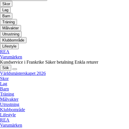
Skor
Lag
Barn
Träning
Målvakter
Utrustning
Klubbområde
Lifestyle
REA
Varumärken
Kundservice i Frankrike
Säker betalning
Enkla returer
Sök
Världsmästerskapet 2026
Skor
Lag
Barn
Träning
Målvakter
Utrustning
Klubbområde
Lifestyle
REA
Varumärken