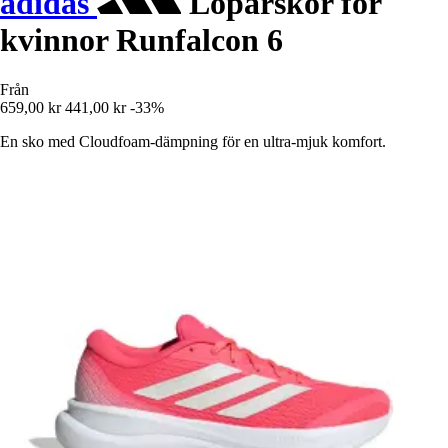
adidas
Löparskor för
kvinnor Runfalcon 6
Från
659,00 kr
441,00 kr
-33%
En sko med Cloudfoam-dämpning för en ultra-mjuk komfort.