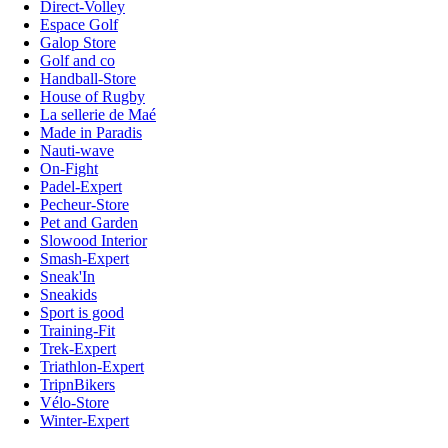
Direct-Volley
Espace Golf
Galop Store
Golf and co
Handball-Store
House of Rugby
La sellerie de Maé
Made in Paradis
Nauti-wave
On-Fight
Padel-Expert
Pecheur-Store
Pet and Garden
Slowood Interior
Smash-Expert
Sneak'In
Sneakids
Sport is good
Training-Fit
Trek-Expert
Triathlon-Expert
TripnBikers
Vélo-Store
Winter-Expert