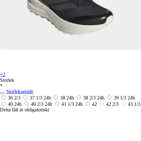
+2
Storlek
*
Storleksguide
36 2/3
37 1/3
24h
38
24h
38 2/3
24h
39 1/3
24h
40
24h
40 2/3
24h
41 1/3
24h
42
42 2/3
43 1/3
Detta fält är obligatoriskt