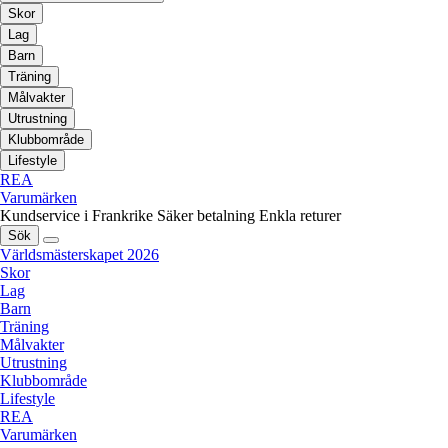
Skor
Lag
Barn
Träning
Målvakter
Utrustning
Klubbområde
Lifestyle
REA
Varumärken
Kundservice i Frankrike
Säker betalning
Enkla returer
Sök
Världsmästerskapet 2026
Skor
Lag
Barn
Träning
Målvakter
Utrustning
Klubbområde
Lifestyle
REA
Varumärken