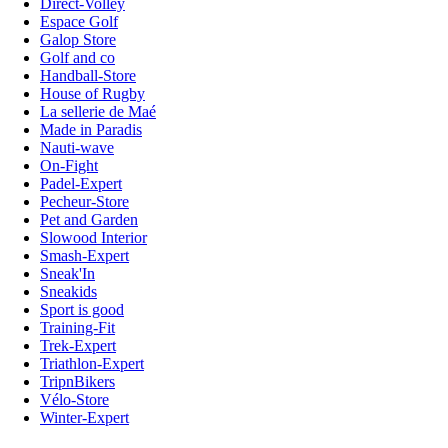
Direct-Volley
Espace Golf
Galop Store
Golf and co
Handball-Store
House of Rugby
La sellerie de Maé
Made in Paradis
Nauti-wave
On-Fight
Padel-Expert
Pecheur-Store
Pet and Garden
Slowood Interior
Smash-Expert
Sneak'In
Sneakids
Sport is good
Training-Fit
Trek-Expert
Triathlon-Expert
TripnBikers
Vélo-Store
Winter-Expert