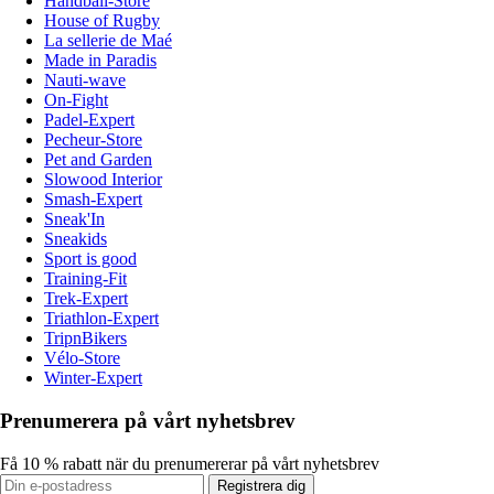
Handball-Store
House of Rugby
La sellerie de Maé
Made in Paradis
Nauti-wave
On-Fight
Padel-Expert
Pecheur-Store
Pet and Garden
Slowood Interior
Smash-Expert
Sneak'In
Sneakids
Sport is good
Training-Fit
Trek-Expert
Triathlon-Expert
TripnBikers
Vélo-Store
Winter-Expert
Prenumerera på vårt nyhetsbrev
Få 10 % rabatt när du prenumererar på vårt nyhetsbrev
Registrera dig