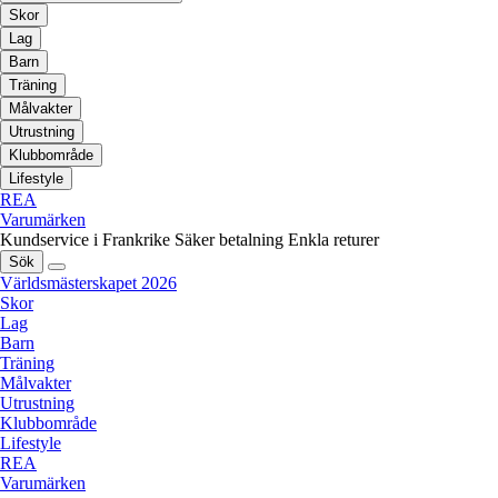
Skor
Lag
Barn
Träning
Målvakter
Utrustning
Klubbområde
Lifestyle
REA
Varumärken
Kundservice i Frankrike
Säker betalning
Enkla returer
Sök
Världsmästerskapet 2026
Skor
Lag
Barn
Träning
Målvakter
Utrustning
Klubbområde
Lifestyle
REA
Varumärken