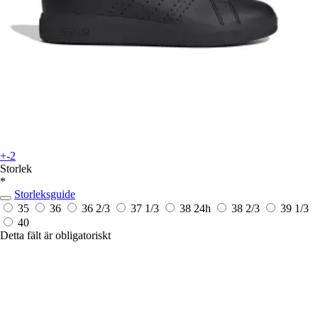
+-2
Storlek
*
Storleksguide
35
36
36 2/3
37 1/3
38
24h
38 2/3
39 1/3
40
Detta fält är obligatoriskt