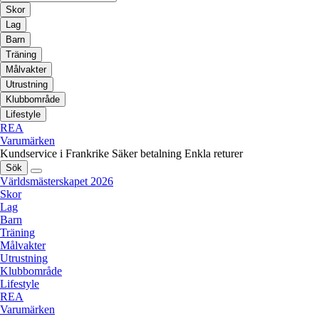
Skor
Lag
Barn
Träning
Målvakter
Utrustning
Klubbområde
Lifestyle
REA
Varumärken
Kundservice i Frankrike
Säker betalning
Enkla returer
Sök
Världsmästerskapet 2026
Skor
Lag
Barn
Träning
Målvakter
Utrustning
Klubbområde
Lifestyle
REA
Varumärken