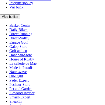
Integritetspolicy
Vår butik
Våra butiker
Basket-Center
Daily Bikers
Direct Running
Direct-Volley
Espace Golf
Galop Store
Golf and co
Handball-Store
House of Rugby
La sellerie de Maé
Made in Paradis
Nauti-wave
On-Fight
Padel-Expert
Pecheur-Store
Pet and Garden
Slowood Interior
Smash-Expert
Sneak'In