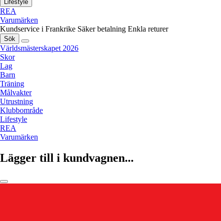
Lifestyle
REA
Varumärken
Kundservice i Frankrike
Säker betalning
Enkla returer
Sök
Världsmästerskapet 2026
Skor
Lag
Barn
Träning
Målvakter
Utrustning
Klubbområde
Lifestyle
REA
Varumärken
Lägger till i kundvagnen...