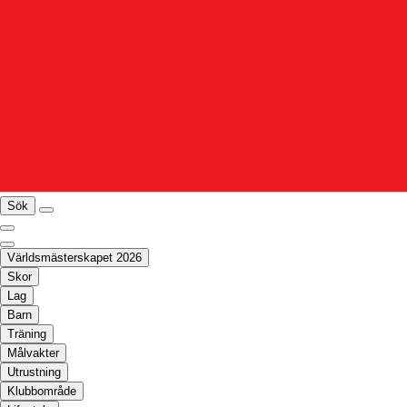
Sök
Världsmästerskapet 2026
Skor
Lag
Barn
Träning
Målvakter
Utrustning
Klubbområde