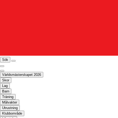
Sök
Världsmästerskapet 2026
Skor
Lag
Barn
Träning
Målvakter
Utrustning
Klubbområde