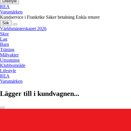
Lifestyle
REA
Varumärken
Kundservice i Frankrike
Säker betalning
Enkla returer
Sök
Världsmästerskapet 2026
Skor
Lag
Barn
Träning
Målvakter
Utrustning
Klubbområde
Lifestyle
REA
Varumärken
Lägger till i kundvagnen...