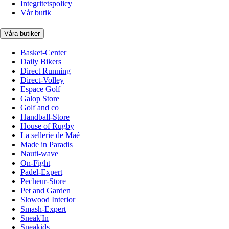
Integritetspolicy
Vår butik
Våra butiker
Basket-Center
Daily Bikers
Direct Running
Direct-Volley
Espace Golf
Galop Store
Golf and co
Handball-Store
House of Rugby
La sellerie de Maé
Made in Paradis
Nauti-wave
On-Fight
Padel-Expert
Pecheur-Store
Pet and Garden
Slowood Interior
Smash-Expert
Sneak'In
Sneakids