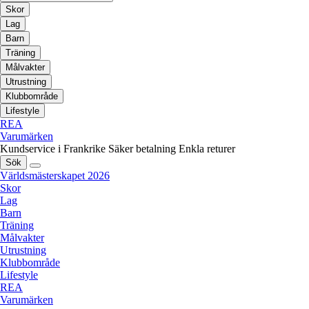
Skor
Lag
Barn
Träning
Målvakter
Utrustning
Klubbområde
Lifestyle
REA
Varumärken
Kundservice i Frankrike
Säker betalning
Enkla returer
Sök
Världsmästerskapet 2026
Skor
Lag
Barn
Träning
Målvakter
Utrustning
Klubbområde
Lifestyle
REA
Varumärken