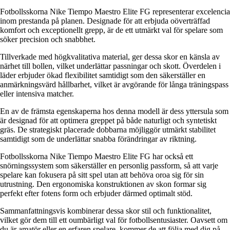
Fotbollsskorna Nike Tiempo Maestro Elite FG representerar excelencia
inom prestanda på planen. Designade för att erbjuda oöverträffad
komfort och exceptionellt grepp, är de ett utmärkt val för spelare som
söker precision och snabbhet.
Tillverkade med högkvalitativa material, ger dessa skor en känsla av
närhet till bollen, vilket underlättar passningar och skott. Överdelen i
läder erbjuder ökad flexibilitet samtidigt som den säkerställer en
anmärkningsvärd hållbarhet, vilket är avgörande för långa träningspass
eller intensiva matcher.
En av de främsta egenskaperna hos denna modell är dess yttersula som
är designad för att optimera greppet på både naturligt och syntetiskt
gräs. De strategiskt placerade dobbarna möjliggör utmärkt stabilitet
samtidigt som de underlättar snabba förändringar av riktning.
Fotbollsskorna Nike Tiempo Maestro Elite FG har också ett
snörningssystem som säkerställer en personlig passform, så att varje
spelare kan fokusera på sitt spel utan att behöva oroa sig för sin
utrustning. Den ergonomiska konstruktionen av skon formar sig
perfekt efter fotens form och erbjuder därmed optimalt stöd.
Sammanfattningsvis kombinerar dessa skor stil och funktionalitet,
vilket gör dem till ett oumbärligt val för fotbollsentusiaster. Oavsett om
du är amatör eller en erfaren spelare, kommer de att följa med dig på