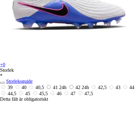
+0
Storlek
*
Storleksguide
39
40
40,5
41
24h
42
24h
42,5
43
44
44,5
45
45,5
46
47
47,5
Detta fält är obligatoriskt