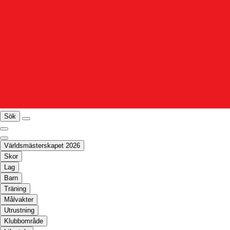
Sök
Världsmästerskapet 2026
Skor
Lag
Barn
Träning
Målvakter
Utrustning
Klubbområde