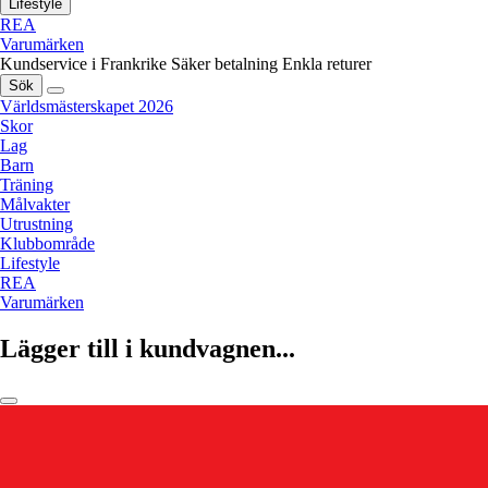
Lifestyle
REA
Varumärken
Kundservice i Frankrike
Säker betalning
Enkla returer
Sök
Världsmästerskapet 2026
Skor
Lag
Barn
Träning
Målvakter
Utrustning
Klubbområde
Lifestyle
REA
Varumärken
Lägger till i kundvagnen...