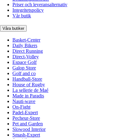
Priser och leveransalternativ
Integritetspolicy
Vår butik
Våra butiker
Basket-Center
Daily Bikers
Direct Running
Direct-Volley
Espace Golf
Galop Store
Golf and co
Handball-Store
House of Rugby
La sellerie de Maé
Made in Paradis
Nauti-wave
On-Fight
Padel-Expert
Pecheur-Store
Pet and Garden
Slowood Interior
Smash-Expert