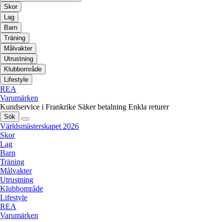
Skor
Lag
Barn
Träning
Målvakter
Utrustning
Klubbområde
Lifestyle
REA
Varumärken
Kundservice i Frankrike
Säker betalning
Enkla returer
Sök
Världsmästerskapet 2026
Skor
Lag
Barn
Träning
Målvakter
Utrustning
Klubbområde
Lifestyle
REA
Varumärken