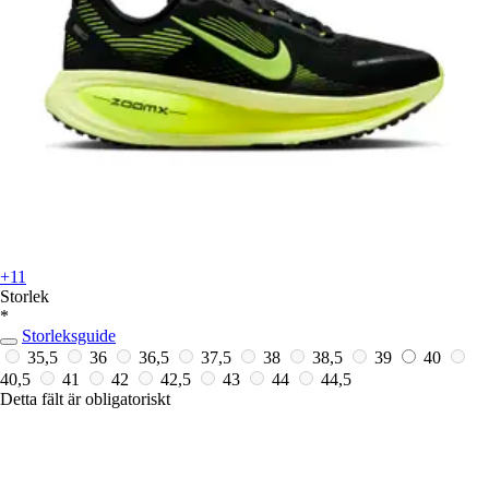
+11
Storlek
*
Storleksguide
35,5
36
36,5
37,5
38
38,5
39
40
40,5
41
42
42,5
43
44
44,5
Detta fält är obligatoriskt