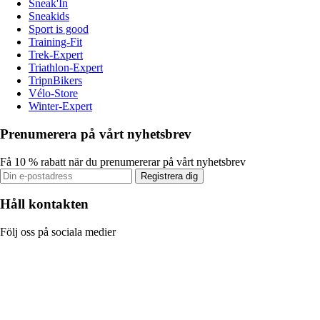
Sneak'In
Sneakids
Sport is good
Training-Fit
Trek-Expert
Triathlon-Expert
TripnBikers
Vélo-Store
Winter-Expert
Prenumerera på vårt nyhetsbrev
Få 10 % rabatt när du prenumererar på vårt nyhetsbrev
Registrera dig
Håll kontakten
Följ oss på sociala medier