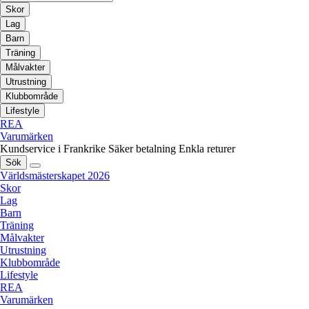
Skor
Lag
Barn
Träning
Målvakter
Utrustning
Klubbområde
Lifestyle
REA
Varumärken
Kundservice i Frankrike
Säker betalning
Enkla returer
Sök
Världsmästerskapet 2026
Skor
Lag
Barn
Träning
Målvakter
Utrustning
Klubbområde
Lifestyle
REA
Varumärken