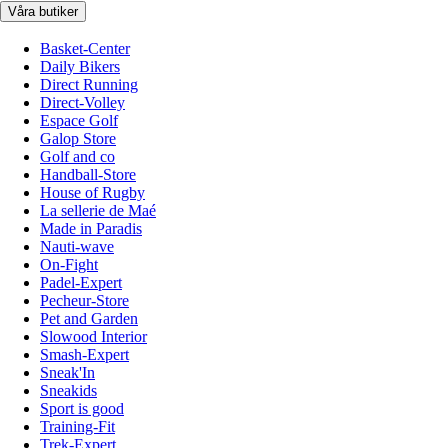
Våra butiker
Basket-Center
Daily Bikers
Direct Running
Direct-Volley
Espace Golf
Galop Store
Golf and co
Handball-Store
House of Rugby
La sellerie de Maé
Made in Paradis
Nauti-wave
On-Fight
Padel-Expert
Pecheur-Store
Pet and Garden
Slowood Interior
Smash-Expert
Sneak'In
Sneakids
Sport is good
Training-Fit
Trek-Expert