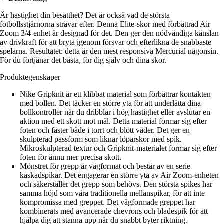
Är hastighet din besatthet? Det är också vad de största
fotbollsstjärnorna strävar efter. Denna Elite-skor med förbättrad Air
Zoom 3/4-enhet är designad för det. Den ger den nödvändiga känslan
av drivkraft för att bryta igenom försvar och efterlikna de snabbaste
spelarna. Resultatet: detta är den mest responsiva Mercurial någonsin.
För du förtjänar det bästa, för dig själv och dina skor.
Produktegenskaper
Nike Gripknit är ett klibbat material som förbättrar kontakten
med bollen. Det täcker en större yta för att underlätta dina
bollkontroller när du dribblar i hög hastighet eller avslutar en
aktion med ett skott mot mål. Detta material formar sig efter
foten och fäster både i torrt och blött väder. Det ger en
skulpterad passform som liknar löparskor med spik.
Mikroskulpterad textur och Gripknit-materialet formar sig efter
foten för ännu mer precisa skott.
Mönstret för grepp är vågformat och består av en serie
kaskadspikar. Det engagerar en större yta av Air Zoom-enheten
och säkerställer det grepp som behövs. Den största spikes har
samma höjd som våra traditionella mellanspikar, för att inte
kompromissa med greppet. Det vågformade greppet har
kombinerats med avancerade chevrons och bladespik för att
hjälpa dig att stanna upp när du snabbt byter riktning.