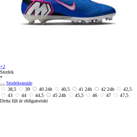
+2
Storlek
*
Storleksguide
38,5
39
40
24h
40,5
41
24h
42
24h
42,5
43
44
44,5
45
24h
45,5
46
47
47,5
Detta fält är obligatoriskt