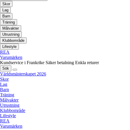
Skor
Lag
Barn
Träning
Målvakter
Utrustning
Klubbområde
Lifestyle
REA
Varumärken
Kundservice i Frankrike
Säker betalning
Enkla returer
Sök
Världsmästerskapet 2026
Skor
Lag
Barn
Träning
Målvakter
Utrustning
Klubbområde
Lifestyle
REA
Varumärken