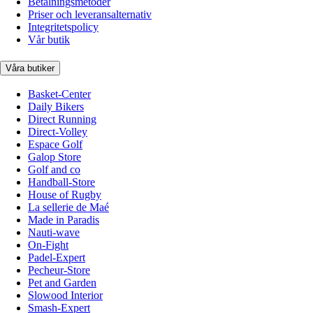
Betalningsmetoder
Priser och leveransalternativ
Integritetspolicy
Vår butik
Våra butiker
Basket-Center
Daily Bikers
Direct Running
Direct-Volley
Espace Golf
Galop Store
Golf and co
Handball-Store
House of Rugby
La sellerie de Maé
Made in Paradis
Nauti-wave
On-Fight
Padel-Expert
Pecheur-Store
Pet and Garden
Slowood Interior
Smash-Expert