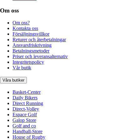
Om oss
Om oss?
Kontakta oss
Försäljningsvillkor
Returer och återbetalningar
Ansvarsfriskrivning
Betalningsmetoder
Priser och leveransalternativ
Integritetspolicy
Vår butik
Våra butiker
Basket-Center
Daily Bikers
Direct Running
Direct-Volley
Espace Golf
Galop Store
Golf and co
Handball-Store
House of Rugby