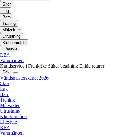
Skor
Lag
Barn
Träning
Målvakter
Utrustning
Klubbområde
Lifestyle
REA
Varumärken
Kundservice i Frankrike
Säker betalning
Enkla returer
Sök
Världsmästerskapet 2026
Skor
Lag
Barn
Träning
Målvakter
Utrustning
Klubbområde
Lifestyle
REA
Varumärken