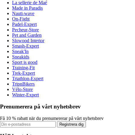
La sellerie de Maé
Made in Paradis
Nauti-wave
On-Fight
Padel-Expert
Pecheur-Store
Pet and Garden
Slowood Interior
Smash-Expert
Sneak'In
Sneakids
Sport is good
Training-Fit
Trek-Expert
Triathlon-Expert
TripnBikers
Vélo-Store
Winter-Expert
Prenumerera på vårt nyhetsbrev
Få 10 % rabatt när du prenumererar på vårt nyhetsbrev
Registrera dig