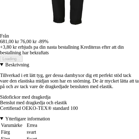
Från
681,00 kr
76,00 kr
-89%
+3,80 kr
erbjuds pa din nasta bestallning
Krediteras efter att din
bestallning har bekraftats
Loading...
Beskrivning
Tillverkad i ett lätt tyg, ger dessa dambyxor dig ett perfekt stöd tack
vare den elastiska midjan som har en snörning. De är mycket lätta att ta
på och av tack vare de dragkedjade bensluten med elastik.
Sidofickor med dragkedja
Benslut med dragkedja och elastik
Certifierad OEKO-TEX® standard 100
Ytterligare information
Varumärke
Errea
Färg
svart
Färg
Svart