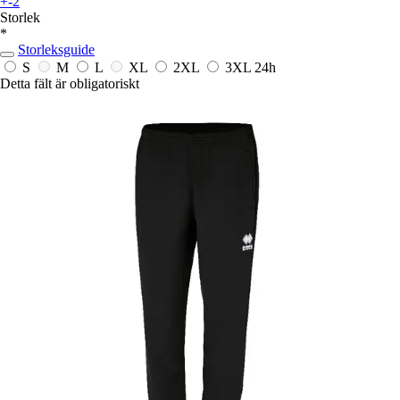
+-2
Storlek
*
Storleksguide
S
M
L
XL
2XL
3XL
24h
Detta fält är obligatoriskt