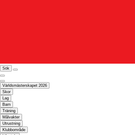
Sök
Världsmästerskapet 2026
Skor
Lag
Barn
Träning
Målvakter
Utrustning
Klubbområde