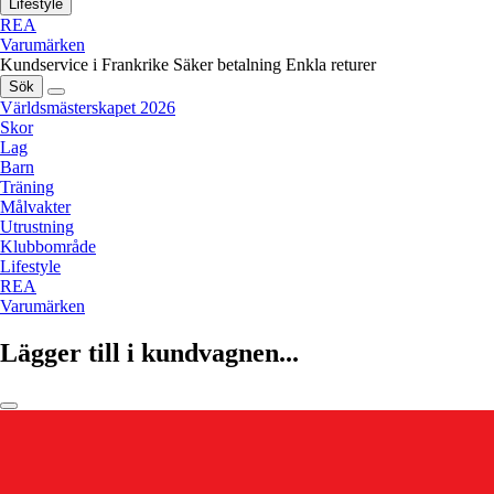
Lifestyle
REA
Varumärken
Kundservice i Frankrike
Säker betalning
Enkla returer
Sök
Världsmästerskapet 2026
Skor
Lag
Barn
Träning
Målvakter
Utrustning
Klubbområde
Lifestyle
REA
Varumärken
Lägger till i kundvagnen...