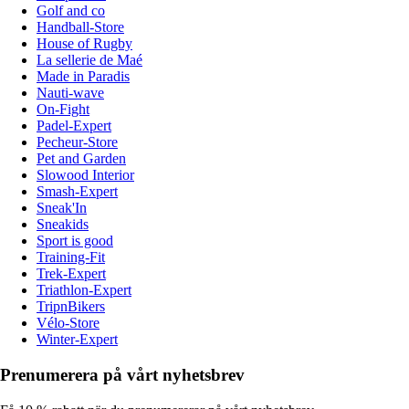
Golf and co
Handball-Store
House of Rugby
La sellerie de Maé
Made in Paradis
Nauti-wave
On-Fight
Padel-Expert
Pecheur-Store
Pet and Garden
Slowood Interior
Smash-Expert
Sneak'In
Sneakids
Sport is good
Training-Fit
Trek-Expert
Triathlon-Expert
TripnBikers
Vélo-Store
Winter-Expert
Prenumerera på vårt nyhetsbrev