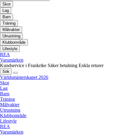
Skor
Lag
Barn
Träning
Målvakter
Utrustning
Klubbområde
Lifestyle
REA
Varumärken
Kundservice i Frankrike
Säker betalning
Enkla returer
Sök
Världsmästerskapet 2026
Skor
Lag
Barn
Träning
Målvakter
Utrustning
Klubbområde
Lifestyle
REA
Varumärken