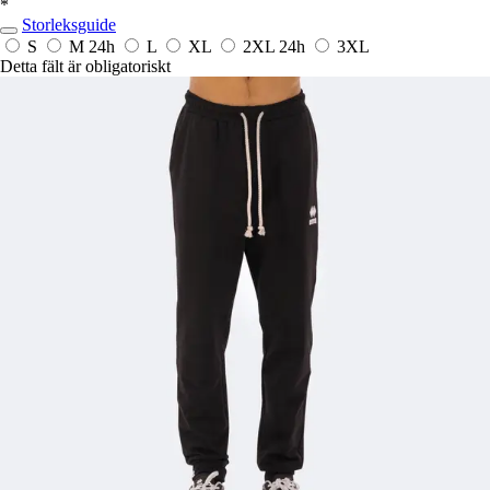
*
Storleksguide
S
M
24h
L
XL
2XL
24h
3XL
Detta fält är obligatoriskt