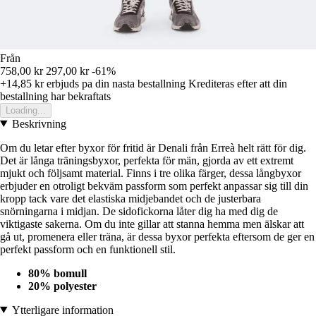
Från
758,00 kr
297,00 kr
-61%
+14,85 kr
erbjuds pa din nasta bestallning
Krediteras efter att din
bestallning har bekraftats
Loading...
Beskrivning
Om du letar efter byxor för fritid är Denali från Erreà helt rätt för dig.
Det är långa träningsbyxor, perfekta för män, gjorda av ett extremt
mjukt och följsamt material. Finns i tre olika färger, dessa långbyxor
erbjuder en otroligt bekväm passform som perfekt anpassar sig till din
kropp tack vare det elastiska midjebandet och de justerbara
snörningarna i midjan. De sidofickorna låter dig ha med dig de
viktigaste sakerna. Om du inte gillar att stanna hemma men älskar att
gå ut, promenera eller träna, är dessa byxor perfekta eftersom de ger en
perfekt passform och en funktionell stil.
80% bomull
20% polyester
Ytterligare information