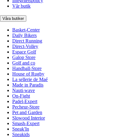
Integritetspolicy
Vår butik
Våra butiker
Basket-Center
Daily Bikers
Direct Running
Direct-Volley
Espace Golf
Galop Store
Golf and co
Handball-Store
House of Rugby
La sellerie de Maé
Made in Paradis
Nauti-wave
On-Fight
Padel-Expert
Pecheur-Store
Pet and Garden
Slowood Interior
Smash-Expert
Sneak'In
Sneakids