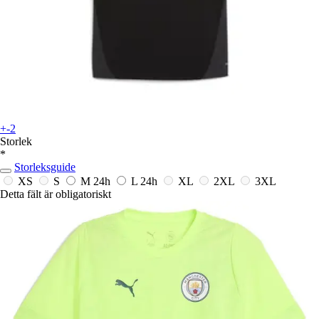
+-2
Storlek
*
Storleksguide
XS
S
M
24h
L
24h
XL
2XL
3XL
Detta fält är obligatoriskt