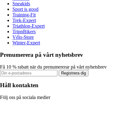
Sneakids
Sport is good
Training-Fit
Trek-Expert
Triathlon-Expert
TripnBikers
Vélo-Store
Winter-Expert
Prenumerera på vårt nyhetsbrev
Få 10 % rabatt när du prenumererar på vårt nyhetsbrev
Registrera dig
Håll kontakten
Följ oss på sociala medier