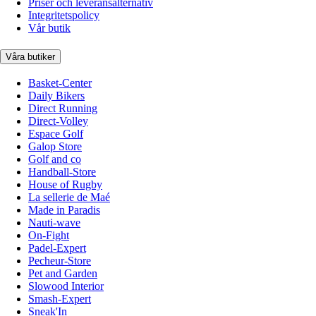
Priser och leveransalternativ
Integritetspolicy
Vår butik
Våra butiker
Basket-Center
Daily Bikers
Direct Running
Direct-Volley
Espace Golf
Galop Store
Golf and co
Handball-Store
House of Rugby
La sellerie de Maé
Made in Paradis
Nauti-wave
On-Fight
Padel-Expert
Pecheur-Store
Pet and Garden
Slowood Interior
Smash-Expert
Sneak'In