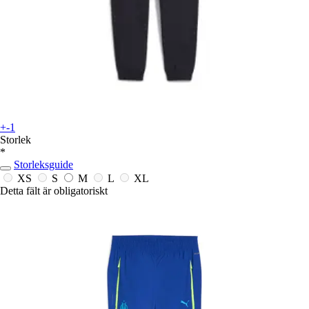
+-1
Storlek
*
Storleksguide
XS
S
M
L
XL
Detta fält är obligatoriskt