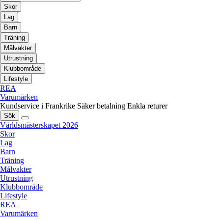
Skor
Lag
Barn
Träning
Målvakter
Utrustning
Klubbområde
Lifestyle
REA
Varumärken
Kundservice i Frankrike
Säker betalning
Enkla returer
Sök
Världsmästerskapet 2026
Skor
Lag
Barn
Träning
Målvakter
Utrustning
Klubbområde
Lifestyle
REA
Varumärken