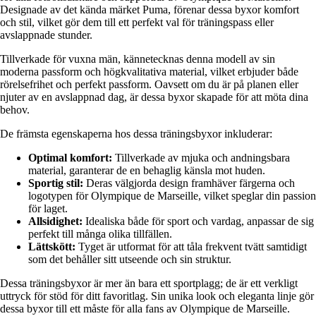
Designade av det kända märket Puma, förenar dessa byxor komfort
och stil, vilket gör dem till ett perfekt val för träningspass eller
avslappnade stunder.
Tillverkade för vuxna män, kännetecknas denna modell av sin
moderna passform och högkvalitativa material, vilket erbjuder både
rörelsefrihet och perfekt passform. Oavsett om du är på planen eller
njuter av en avslappnad dag, är dessa byxor skapade för att möta dina
behov.
De främsta egenskaperna hos dessa träningsbyxor inkluderar:
Optimal komfort:
Tillverkade av mjuka och andningsbara
material, garanterar de en behaglig känsla mot huden.
Sportig stil:
Deras välgjorda design framhäver färgerna och
logotypen för Olympique de Marseille, vilket speglar din passion
för laget.
Allsidighet:
Idealiska både för sport och vardag, anpassar de sig
perfekt till många olika tillfällen.
Lättskött:
Tyget är utformat för att tåla frekvent tvätt samtidigt
som det behåller sitt utseende och sin struktur.
Dessa träningsbyxor är mer än bara ett sportplagg; de är ett verkligt
uttryck för stöd för ditt favoritlag. Sin unika look och eleganta linje gör
dessa byxor till ett måste för alla fans av Olympique de Marseille.