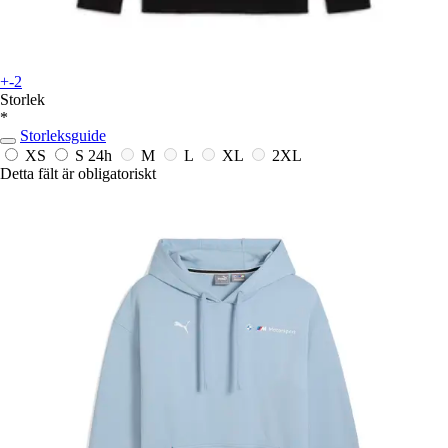
+-2
Storlek
*
Storleksguide
XS
S
24h
M
L
XL
2XL
Detta fält är obligatoriskt