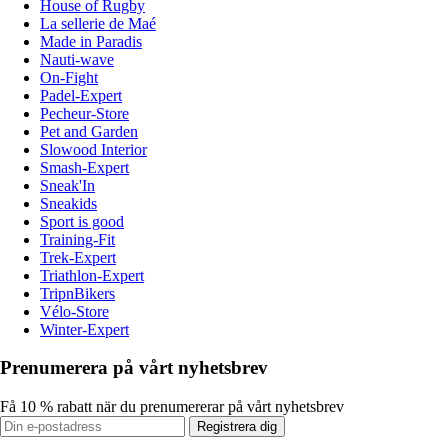
House of Rugby
La sellerie de Maé
Made in Paradis
Nauti-wave
On-Fight
Padel-Expert
Pecheur-Store
Pet and Garden
Slowood Interior
Smash-Expert
Sneak'In
Sneakids
Sport is good
Training-Fit
Trek-Expert
Triathlon-Expert
TripnBikers
Vélo-Store
Winter-Expert
Prenumerera på vårt nyhetsbrev
Få 10 % rabatt när du prenumererar på vårt nyhetsbrev
Registrera dig