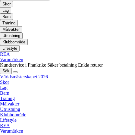
Skor
Lag
Barn
Träning
Målvakter
Utrustning
Klubbområde
Lifestyle
REA
Varumärken
Kundservice i Frankrike
Säker betalning
Enkla returer
Sök
Världsmästerskapet 2026
Skor
Lag
Barn
Träning
Målvakter
Utrustning
Klubbområde
Lifestyle
REA
Varumärken