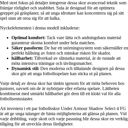
Med stort fokus på detaljer integrerar dessa skor avancerad teknik som
främjar rörlighet och snabbhet. Sula är designad för att optimera
greppet på gräsplaner, så att unga idrottare kan koncentrera sig på sitt
spel utan att oroa sig för att halka.
Nyckelelementen i denna modell inkluderar:
Optimal komfort:
Tack vare lätta och andningsbara material
garanterar skorna komfort under hela matchen.
Säker passform:
De har ett snörningssystem som säkerställer en
perfekt hållning av foten och minskar risken för skador.
hållbarhet:
Tillverkad av slitstarka material, är de rustade att
möta intensiva träningar och tävlingsmatcher.
Dynamisk stil:
Den moderna och tilltalande designen på dessa
skor gör att unga fotbollsspelare kan sticka ut på planen.
Varje detalj av dessa skor har tänkts igenom för att möta behoven hos
juniorer, oavsett om de är nybörjare eller erfarna spelare. Lättheten
kombinerat med utmärkt hållbarhet gör dem till ett klokt val för alla
fotbollsentusiaster.
Att investera i ett par fotbollsskor Under Armour Shadow Select 4 FG
är att ge unga talanger de bästa möjligheterna att glänsa på planen. Vid
varje dribbling, varje skott och varje passning blir dessa skor en verklig
tillgång för att utveckla deras färdigheter.