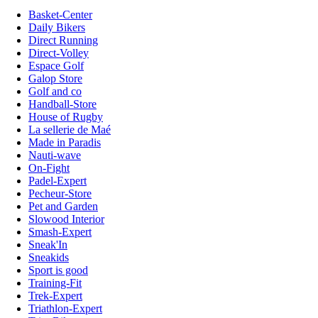
Basket-Center
Daily Bikers
Direct Running
Direct-Volley
Espace Golf
Galop Store
Golf and co
Handball-Store
House of Rugby
La sellerie de Maé
Made in Paradis
Nauti-wave
On-Fight
Padel-Expert
Pecheur-Store
Pet and Garden
Slowood Interior
Smash-Expert
Sneak'In
Sneakids
Sport is good
Training-Fit
Trek-Expert
Triathlon-Expert