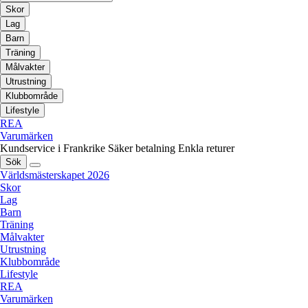
Skor
Lag
Barn
Träning
Målvakter
Utrustning
Klubbområde
Lifestyle
REA
Varumärken
Kundservice i Frankrike
Säker betalning
Enkla returer
Sök
Världsmästerskapet 2026
Skor
Lag
Barn
Träning
Målvakter
Utrustning
Klubbområde
Lifestyle
REA
Varumärken