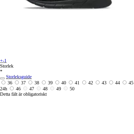
+-1
Storlek
*
Storleksguide
36
37
38
39
40
41
42
43
44
45
24h
46
47
48
49
50
Detta fält är obligatoriskt