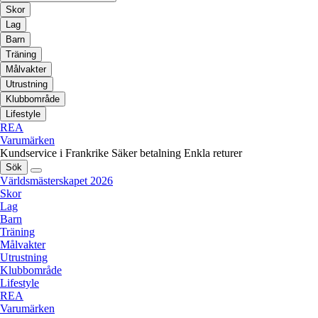
Skor
Lag
Barn
Träning
Målvakter
Utrustning
Klubbområde
Lifestyle
REA
Varumärken
Kundservice i Frankrike
Säker betalning
Enkla returer
Sök
Världsmästerskapet 2026
Skor
Lag
Barn
Träning
Målvakter
Utrustning
Klubbområde
Lifestyle
REA
Varumärken