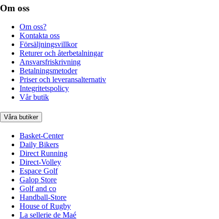
Om oss
Om oss?
Kontakta oss
Försäljningsvillkor
Returer och återbetalningar
Ansvarsfriskrivning
Betalningsmetoder
Priser och leveransalternativ
Integritetspolicy
Vår butik
Våra butiker
Basket-Center
Daily Bikers
Direct Running
Direct-Volley
Espace Golf
Galop Store
Golf and co
Handball-Store
House of Rugby
La sellerie de Maé