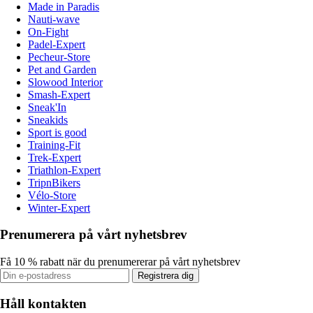
Made in Paradis
Nauti-wave
On-Fight
Padel-Expert
Pecheur-Store
Pet and Garden
Slowood Interior
Smash-Expert
Sneak'In
Sneakids
Sport is good
Training-Fit
Trek-Expert
Triathlon-Expert
TripnBikers
Vélo-Store
Winter-Expert
Prenumerera på vårt nyhetsbrev
Få 10 % rabatt när du prenumererar på vårt nyhetsbrev
Registrera dig
Håll kontakten