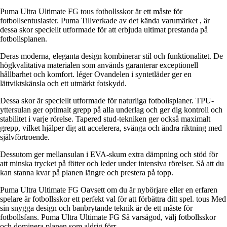
Puma Ultra Ultimate FG tous fotbollsskor är ett måste för
fotbollsentusiaster. Puma Tillverkade av det kända varumärket , är
dessa skor speciellt utformade för att erbjuda ultimat prestanda på
fotbollsplanen.
Deras moderna, eleganta design kombinerar stil och funktionalitet. De
högkvalitativa materialen som används garanterar exceptionell
hållbarhet och komfort. léger Ovandelen i syntetläder ger en
lättviktskänsla och ett utmärkt fotskydd.
Dessa skor är speciellt utformade för naturliga fotbollsplaner. TPU-
yttersulan ger optimalt grepp på alla underlag och ger dig kontroll och
stabilitet i varje rörelse. Tapered stud-tekniken ger också maximalt
grepp, vilket hjälper dig att accelerera, svänga och ändra riktning med
självförtroende.
Dessutom ger mellansulan i EVA-skum extra dämpning och stöd för
att minska trycket på fötter och leder under intensiva rörelser. Så att du
kan stanna kvar på planen längre och prestera på topp.
Puma Ultra Ultimate FG Oavsett om du är nybörjare eller en erfaren
spelare är fotbollsskor ett perfekt val för att förbättra ditt spel. tous Med
sin snygga design och banbrytande teknik är de ett måste för
fotbollsfans. Puma Ultra Ultimate FG Så varsågod, välj fotbollsskor
och dominera planen som aldrig förr.