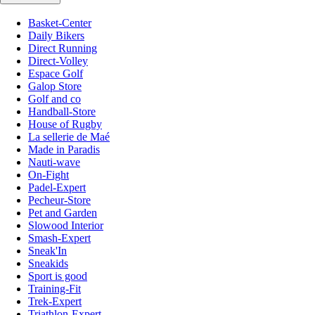
Basket-Center
Daily Bikers
Direct Running
Direct-Volley
Espace Golf
Galop Store
Golf and co
Handball-Store
House of Rugby
La sellerie de Maé
Made in Paradis
Nauti-wave
On-Fight
Padel-Expert
Pecheur-Store
Pet and Garden
Slowood Interior
Smash-Expert
Sneak'In
Sneakids
Sport is good
Training-Fit
Trek-Expert
Triathlon-Expert