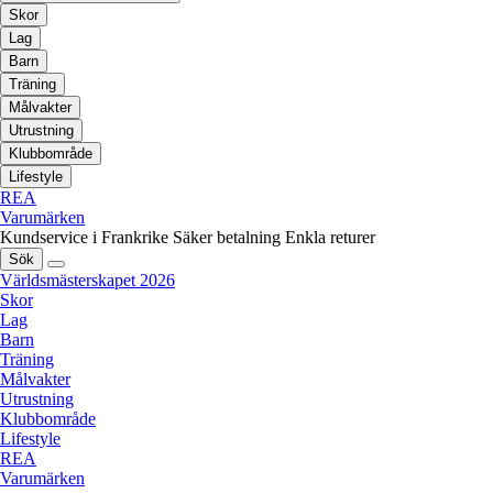
Skor
Lag
Barn
Träning
Målvakter
Utrustning
Klubbområde
Lifestyle
REA
Varumärken
Kundservice i Frankrike
Säker betalning
Enkla returer
Sök
Världsmästerskapet 2026
Skor
Lag
Barn
Träning
Målvakter
Utrustning
Klubbområde
Lifestyle
REA
Varumärken