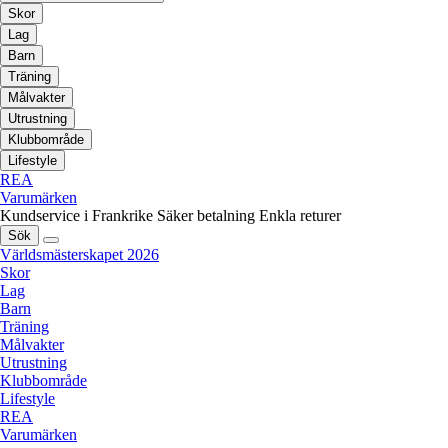
Skor
Lag
Barn
Träning
Målvakter
Utrustning
Klubbområde
Lifestyle
REA
Varumärken
Kundservice i Frankrike
Säker betalning
Enkla returer
Sök
Världsmästerskapet 2026
Skor
Lag
Barn
Träning
Målvakter
Utrustning
Klubbområde
Lifestyle
REA
Varumärken