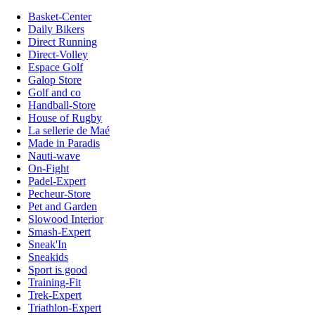
Basket-Center
Daily Bikers
Direct Running
Direct-Volley
Espace Golf
Galop Store
Golf and co
Handball-Store
House of Rugby
La sellerie de Maé
Made in Paradis
Nauti-wave
On-Fight
Padel-Expert
Pecheur-Store
Pet and Garden
Slowood Interior
Smash-Expert
Sneak'In
Sneakids
Sport is good
Training-Fit
Trek-Expert
Triathlon-Expert